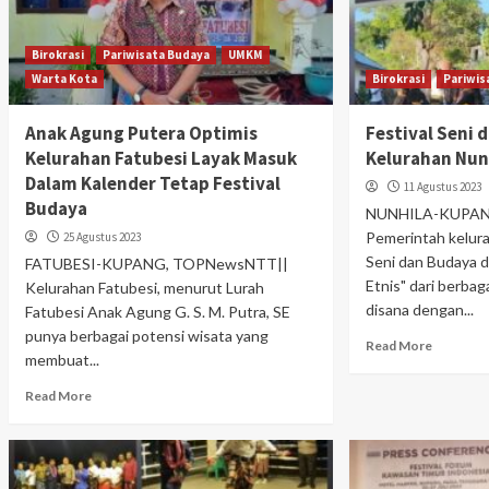
Birokrasi
Pariwisata Budaya
UMKM
Warta Kota
Birokrasi
Pariwis
Anak Agung Putera Optimis
Festival Seni 
Kelurahan Fatubesi Layak Masuk
Kelurahan Nunh
Dalam Kalender Tetap Festival
11 Agustus 2023
Budaya
NUNHILA-KUPAN
Pemerintah kelura
25 Agustus 2023
Seni dan Budaya 
FATUBESI-KUPANG, TOPNewsNTT||
Etnis" dari berbag
Kelurahan Fatubesi, menurut Lurah
disana dengan...
Fatubesi Anak Agung G. S. M. Putra, SE
punya berbagai potensi wisata yang
Read More
membuat...
Read More