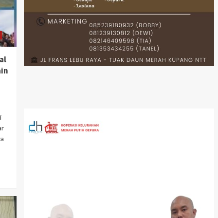
al
ain
i
ar
ya