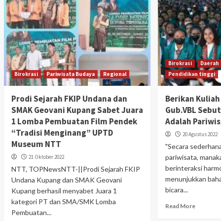
Birokrasi
Daerah
Birokrasi
Pariwisata Budaya
Regional
Pendidikan tinggi
Prodi Sejarah FKIP Undana dan
Berikan Kulia
SMAK Geovani Kupang Sabet Juara
Gub.VBL Sebut
1 Lomba Pembuatan Film Pendek
Adalah Pariwi
“Tradisi Menginang” UPTD
20 Agustus 2022
Museum NTT
"Secara sederhana,
pariwisata, manak
21 Oktober 2022
berinteraksi harm
NTT, TOPNewsNTT-||Prodi Sejarah FKIP
menunjukkan baha
Undana Kupang dan SMAK Geovani
bicara...
Kupang berhasil menyabet Juara 1
kategori PT dan SMA/SMK Lomba
Read More
Pembuatan...