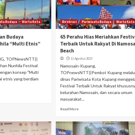
ata Budaya
Warta Kota
Birokrasi
Pariwisata Budaya
Warta Kota
dan Budaya
65 Perahu Hias Meriahkan Festiv
ila “Multi Etnis”
Terbaik Untuk Rakyat Di Namos
Beach
G, TOPNewsNTT||
11 Agustus 2023
han Nunhila Festival
Namosain-Kupang,
dengan konsep "Multi
TOPnewsNTT||Pemkot Kupang melalu
ai etnis yang berdiam
dinas Pariwisata Kota Kupang menggel
Festival Terbaik Untuk Rakyat khususn
kelurahan Namosain, dan secara umum
masyarakat...
Read More