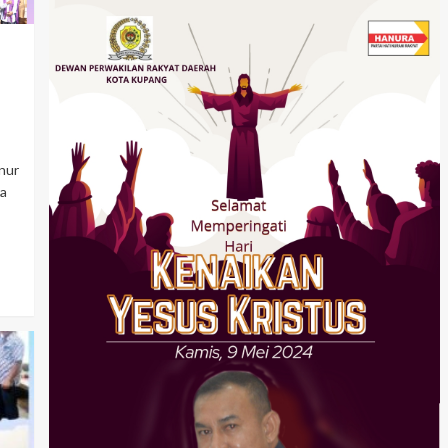
nur
a