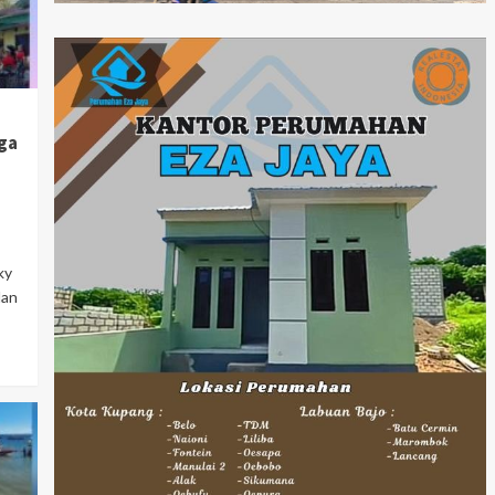
ga
ky
dan