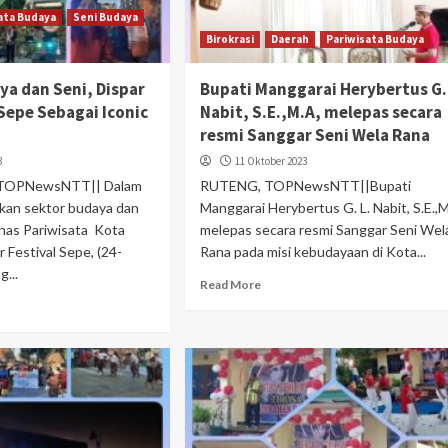
ata Budaya
Seni Budaya
Birokrasi
Daerah
Pariwisata Budaya
a dan Seni, Dispar
Bupati Manggarai Herybertus G. 
 Sepe Sebagai Iconic
Nabit, S.E.,M.A, melepas secara
resmi Sanggar Seni Wela Rana
3
11 Oktober 2023
TOPNewsNTT|| Dalam
RUTENG, TOPNewsNTT||Bupati
kan sektor budaya dan
Manggarai Herybertus G. L. Nabit, S.E.,M
inas Pariwisata Kota
melepas secara resmi Sanggar Seni Wel
Festival Sepe, (24-
Rana pada misi kebudayaan di Kota...
...
Read More