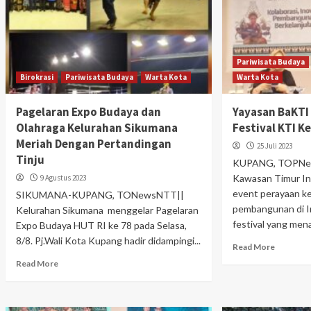
Pariwisata Budaya
Birokrasi
Pariwisata Budaya
Warta Kota
Warta Kota
Pagelaran Expo Budaya dan
Yayasan BaKT
Olahraga Kelurahan Sikumana
Festival KTI K
Meriah Dengan Pertandingan
25 Juli 2023
Tinju
KUPANG, TOPNe
Kawasan Timur I
9 Agustus 2023
event perayaan ke
SIKUMANA-KUPANG, TONewsNTT||
pembangunan di In
Kelurahan Sikumana menggelar Pagelaran
festival yang mena
Expo Budaya HUT RI ke 78 pada Selasa,
8/8. Pj.Wali Kota Kupang hadir didampingi...
Read More
Read More