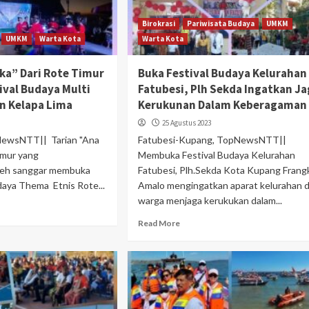
Birokrasi
Pariwisata Budaya
UMKM
UMKM
Warta Kota
Warta Kota
ka” Dari Rote Timur
Buka Festival Budaya Kelurahan
val Budaya Multi
Fatubesi, Plh Sekda Ingatkan Ja
an Kelapa Lima
Kerukunan Dalam Keberagaman
25 Agustus 2023
NewsNTT|| Tarian "Ana
Fatubesi-Kupang, TopNewsNTT||
imur yang
Membuka Festival Budaya Kelurahan
leh sanggar membuka
Fatubesi, Plh.Sekda Kota Kupang Frang
daya Thema Etnis Rote...
Amalo mengingatkan aparat kelurahan 
warga menjaga kerukukan dalam...
Read More