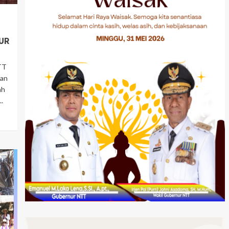
UR
TT
kan
ah
.