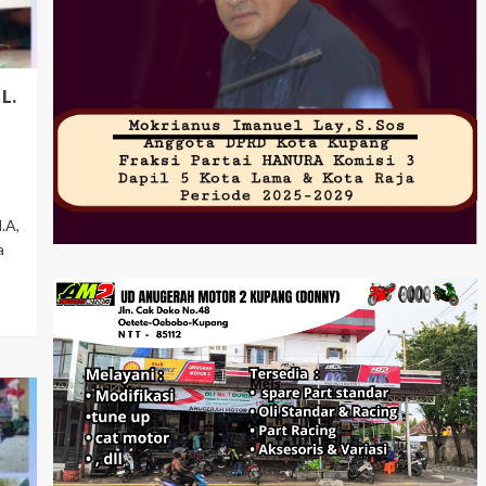
L.
.A,
a