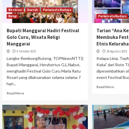
Birokrasi
Daerah
Pariwisata Budaya
Religi
Pariwisata Budaya
Bupati Manggarai Hadiri Festival
Tarian “Ana Ke
Golo Curu, Wisata Religi
Membuka Festi
Manggarai
Etnis Kelurah
8 Oktober 2023
26 Agustus 2023
Langke RembongRuteng, TOPNewsNTT||
Kelapa Lima, Top
Bupati Manggarai, Herybertus G.L.Nabut,
Keka" dari Rote T
menghadiri Festival Golo Curu Maria Ratu
dipesembahkan o
Rosari yang dilaksanakan selama selama 7
event Festival Bu
hari...
Read More
Read More