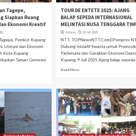
an Tagepe,
TOUR DE ENTETE 2025: AJANG
g Siapkan Ruang
BALAP SEPEDA INTERNASIONAL
 dan Ekonomi Kreatif
MELINTASI NUSA TENGGARA TIM
026
Juliana
10 Juli 2025
agepe, Pemkot Kupang
NTT, TOPNewsNTT.Com||Pemprov N
i, Literasi dan Ekonomi
Dukung Inisia4f Swasta untuk Promosi
ah Kota Kupang
Pariwisata dan Gerakkan Ekonomi Daer
idupkan Taman Generasi
Kupang, 9 Juli 2025 Ajang balap sepeda..
Read More