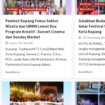
Birokrasi
Pariwis
Birokrasi
Pariwisata Budaya
Warta Kota
Pemkot Kupang Fokus Sektor
Galakkan Buday
Wisata dan UMKM Lewat Dua
Gelar Festival
Program Kreatif : Sunset Cinema
Kota Kupang
dan Sunday Market
25 November 202
Juliana
2 Mei 2025
KOTA KUPANG, 
rangka menggalak
Kupang, TopNewsNTT.Com||Wakil Wali
seni di Kupang, D
Kota Kupang, Serena C. Francis, S.Sos.,
Kupang menggelar 
M.Sc., pada Rabu (30/4) berkantor di Dinas
25/11) berlangsung
Pariwisata Kota Kupang dalam...
Read More
Read More