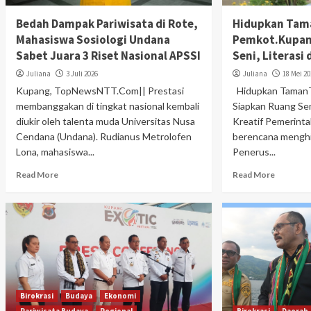
Bedah Dampak Pariwisata di Rote,
Hidupkan Tam
Mahasiswa Sosiologi Undana
Pemkot.Kupan
Sabet Juara 3 Riset Nasional APSSI
Seni, Literasi
Juliana
3 Juli 2026
Juliana
18 Mei 2
Kupang, TopNewsNTT.Com|| Prestasi
Hidupkan TamanT
membanggakan di tingkat nasional kembali
Siapkan Ruang Sen
diukir oleh talenta muda Universitas Nusa
Kreatif Pemerint
Cendana (Undana). Rudianus Metrolofen
berencana mengh
Lona, mahasiswa...
Penerus...
Read More
Read More
Birokrasi
Budaya
Ekonomi