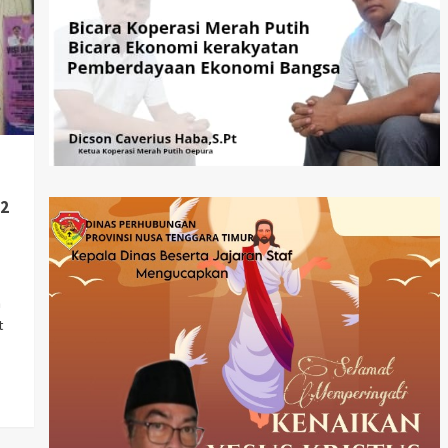
22
n
t