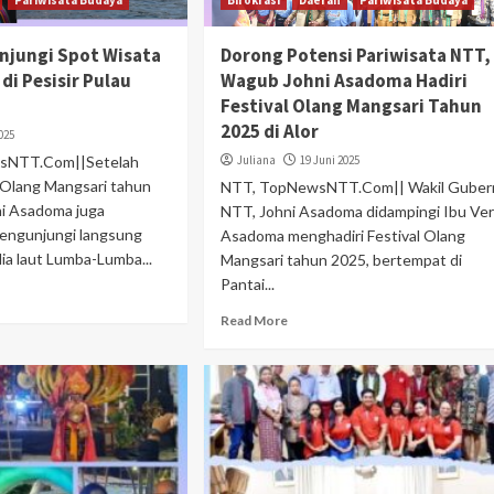
Pariwisata Budaya
Birokrasi
Daerah
Pariwisata Budaya
jungi Spot Wisata
Dorong Potensi Pariwisata NTT,
i Pesisir Pulau
Wagub Johni Asadoma Hadiri
Festival Olang Mangsari Tahun
2025 di Alor
025
wsNTT.Com||Setelah
Juliana
19 Juni 2025
 Olang Mangsari tahun
NTT, TopNewsNTT.Com|| Wakil Guber
i Asadoma juga
NTT, Johni Asadoma didampingi Ibu Ver
engunjungi langsung
Asadoma menghadiri Festival Olang
ia laut Lumba-Lumba...
Mangsari tahun 2025, bertempat di
Pantai...
Read More