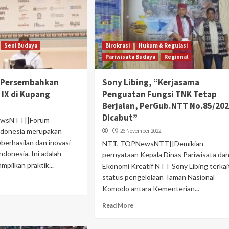
Seni Budaya
Birokrasi
Hukum & Regulasi
Pariwisata Budaya
Regional
I Persembahkan
Sony Libing, “Kerjasama
e IX di Kupang
Penguatan Fungsi TNK Tetap
Berjalan, PerGub.NTT No.85/20
Dicabut”
wsNTT||Forum
ndonesia merupakan
26 November 2022
berhasilan dan inovasi
NTT, TOPNewsNTT||Demikian
donesia. Ini adalah
pernyataan Kepala Dinas Pariwisata da
mpilkan praktik...
Ekonomi Kreatif NTT Sony Libing terkai
status pengelolaan Taman Nasional
Komodo antara Kementerian...
Read More