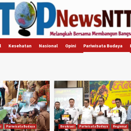
l
Kesehatan
Nasional
Opini
Pariwisata Budaya
i
Pariwisata Budaya
Birokrasi
Pariwisata Budaya
Regional