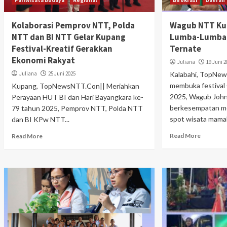
Pariwisata Budaya
Regional
Birokrasi
Daerah
Kolaborasi Pemprov NTT, Polda
Wagub NTT Kun
NTT dan BI NTT Gelar Kupang
Lumba-Lumba d
Festival-Kreatif Gerakkan
Ternate
Ekonomi Rakyat
Juliana
19 Juni 2
Juliana
25 Juni 2025
Kalabahi, TopNe
membuka festival
Kupang, TopNewsNTT.Con|| Meriahkan
2025, Wagub John
Perayaan HUT BI dan Hari Bayangkara ke-
berkesempatan m
79 tahun 2025, Pemprov NTT, Polda NTT
spot wisata mamal
dan BI KPw NTT...
Read More
Read More