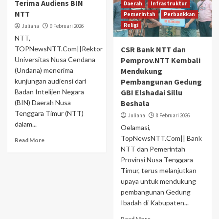
Terima Audiens BIN
Daerah
Infrastruktur
NTT
Pemerintah
Perbankkan
Religi
Juliana
9 Februari 2026
NTT,
TOPNewsNTT.Com||Rektor
CSR Bank NTT dan
Universitas Nusa Cendana
Pemprov.NTT Kembali
(Undana) menerima
Mendukung
kunjungan audiensi dari
Pembangunan Gedung
Badan Intelijen Negara
GBI Elshadai Sillu
(BIN) Daerah Nusa
Beshala
Tenggara Timur (NTT)
Juliana
8 Februari 2026
dalam...
Oelamasi,
TopNewsNTT.Com|| Bank
Read More
NTT dan Pemerintah
Provinsi Nusa Tenggara
Timur, terus melanjutkan
upaya untuk mendukung
pembangunan Gedung
Ibadah di Kabupaten...
Read More