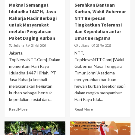
Maknai Semangat
Serahkan Bantuan
Iduladha 1447 H, Jasa
Kurban, Wakil Gubernur
Raharja Hadir Berbagi
NTT Berpesan
untuk Masyarakat
Tingkatkan Toleransi
melalui Penyaluran
dan Kepedulian antar
Paket Daging Kurban
Umat Beragama
Juliana
28 Mei 2026
Juliana
26 Mei 2026
Jakarta,
NTT,
TopNewsNTT.Com||Dalam
TopNewsNTT.Com||Wakil
momentum Hari Raya
Gubernur Nusa Tenggara
Iduladha 1447 Hijriah, PT
Timur Johni Asadoma
Jasa Raharja kembali
menyerahkan bantuan
melaksanakan kegiatan
hewan kurban (seekor sapi)
kurban sebagai bentuk
dalam rangka menyambut
kepedulian sosial dan...
Hari Raya Idul...
Read More
Read More