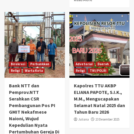
Birokrasi
Perbankkan
Advetorial
Daerah
Religi
Warta Kota
Religi
TNI/POLRI
Bank NTT dan
Kapolres TTU AKBP
Pemprov.NTT
ELIANA PAPOTE, S.I.K.,
Serahkan CSR
M.M., Mengucapakan
Pembangunan Pos PI
Selamat Natal 2025 dan
GMIT Nekafmese
Tahun Baru 2026
Naioni, Wujud
Juliana
23 Desember 2025
Kepedulian Nyata
Pertumbuhan Gereja Di