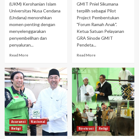
(UKM) Kerohanian Islam
GMIT Pniel Sikumana
Universitas Nusa Cendana
terpilih sebagai Pilot
(Undana) menorehkan
Project Pembentukan
momen penting dengan
"Forum Ramah Anak".
menyelenggarakan
Ketua Satuan Pelayanan
penyembelihan dan
GRA Sinode GMIT
penyaluran...
Pendeta...
Read More
Read More
Asuransi
Nasional
Religi
Birokrasi
Religi