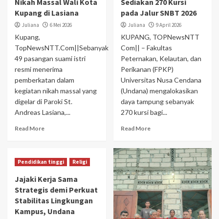
Nikah Massal Wali Kota
Sediakan 270 Kursi
Kupang di Lasiana
pada Jalur SNBT 2026
Juliana
6 Mei 2026
Juliana
9 April 2026
Kupang,
KUPANG, TOPNewsNTT
TopNewsNTT.Com||Sebanyak
Com|| – Fakultas
49 pasangan suami istri
Peternakan, Kelautan, dan
resmi menerima
Perikanan (FPKP)
pemberkatan dalam
Universitas Nusa Cendana
kegiatan nikah massal yang
(Undana) mengalokasikan
digelar di Paroki St.
daya tampung sebanyak
Andreas Lasiana,...
270 kursi bagi...
Read More
Read More
Pendidikan tinggi
Religi
Jajaki Kerja Sama
Strategis demi Perkuat
Stabilitas Lingkungan
Kampus, Undana