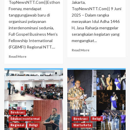
TopNewsNTT.Com||Esthon
Jakarta,
Foenay, mendapat
TopNewsNTT.Com|| 9 Juni
tanggungjawab baru di
2025 – Dalam rangka
organisasi pelayanan
merayakan Idul Adha 1446
interdenominasi sedunia,
H, Jasa Raharja menggelar
Full Gospel Business Men’s
serangkaian kegiatan yang
Fellowship International
mengangkat...
(FGBMFI) Regional NTT....
Read More
Read More
Birokrasi
Edukasi nonformal
Birokrasi
Religi
Regional
Religi
Warta Kota