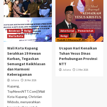
Birokrasi
Religi
Advetorial
Pemerintah
Warta Kota
Religi
Wali Kota Kupang
Ucapan Hari Kenaikan
Serahkan 19 Hewan
Tuhan Yesus Dinas
Kurban, Tegaskan
Perhubungan Provinsi
Semangat Keikhlasan
NTT
dan Harmoni
Juliana
13 Mei 2026
Keberagaman
Juliana
26 Mei 2026
Kupang,
TopNewsNTT.Com||Wali
Kota Kupang, Christian
Widodo, menyerahkan