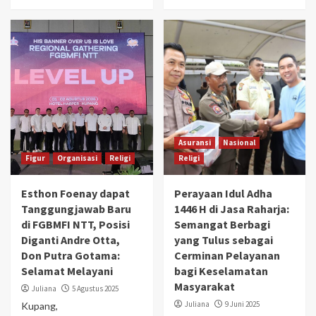
Asuransi
Nasional
Figur
Organisasi
Religi
Religi
Esthon Foenay dapat
Perayaan Idul Adha
Tanggungjawab Baru
1446 H di Jasa Raharja:
di FGBMFI NTT, Posisi
Semangat Berbagi
Diganti Andre Otta,
yang Tulus sebagai
Don Putra Gotama:
Cerminan Pelayanan
Selamat Melayani
bagi Keselamatan
Masyarakat
Juliana
5 Agustus 2025
Juliana
9 Juni 2025
Kupang,