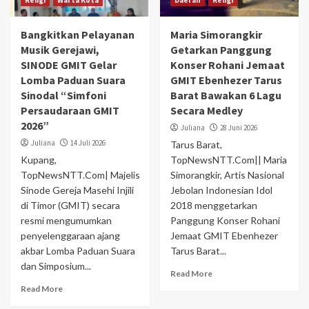
Religi
Warta Kota
Daerah
Religi
Bangkitkan Pelayanan
Maria Simorangkir
Musik Gerejawi,
Getarkan Panggung
SINODE GMIT Gelar
Konser Rohani Jemaat
Lomba Paduan Suara
GMIT Ebenhezer Tarus
Sinodal “Simfoni
Barat Bawakan 6 Lagu
Persaudaraan GMIT
Secara Medley
2026”
Juliana
28 Juni 2026
Juliana
14 Juli 2026
Tarus Barat,
Kupang,
TopNewsNTT.Com|| Maria
TopNewsNTT.Com| Majelis
Simorangkir, Artis Nasional
Sinode Gereja Masehi Injili
Jebolan Indonesian Idol
di Timor (GMIT) secara
2018 menggetarkan
resmi mengumumkan
Panggung Konser Rohani
penyelenggaraan ajang
Jemaat GMIT Ebenhezer
akbar Lomba Paduan Suara
Tarus Barat...
dan Simposium...
Read More
Read More