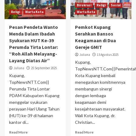
Birokrasi
Religi
Sosial
Religi
Warta Kota
Warta Kota
Pesan Pendeta Wanto
Pemkot Kupang
Menda Dalam Ibadah
Serahkan Bansos
Syukuran HUT Ke-39
Keagamaan di Dua
Perumda Tirta Lontar:
Gereje GMIT
“Roh Allah Melayang-
Juliana
13 Agustus 2025
Layang Diatas Air”
Kupang,
Juliana
25 September 2025
TopNewsNTT.Com||Pemerinta
Kupang,
Kota Kupang kembali
TopNewsNTT.Com||
menegaskan komitmennya
Perumda Tirta Lontar
membangun sinergi
PDAM Kabupaten Kupang
dengan lembaga
menggelar syukuran
keagamaan demi
perayaan Hari Ulang Tahun
kesejahteraan masyarakat.
(HUT) ke-39 di halaman
Wali Kota Kupang, dr.
kantor di...
Christian...
Read More
Read More