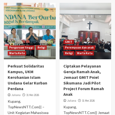
GMIT
Perguruan tinggi
Religi
Perempuan dan anak
Warta Kota
Religi
Warta Kota
Perkuat Solidaritas
Ciptakan Pelayanan
Kampus, UKM
Gereja Ramah Anak,
Kerohanian Islam
Jemaat GMIT Pniel
Undana Gelar Kurban
Sikumana Jadi Pilot
Perdana
Project Forum Ramah
Anak
Juliana
31 Mei 2026
Juliana
31 Mei 2026
Kupang,
TopNewsNTT.Com|| –
Kupang,
Unit Kegiatan Mahasiswa
TopNewsNTT.Com|| Jemaat