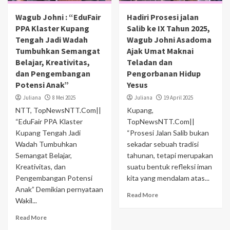
Wagub Johni : “EduFair
Hadiri Prosesi jalan
PPA Klaster Kupang
Salib ke IX Tahun 2025,
Tengah Jadi Wadah
Wagub Johni Asadoma
Tumbuhkan Semangat
Ajak Umat Maknai
Belajar, Kreativitas,
Teladan dan
dan Pengembangan
Pengorbanan Hidup
Potensi Anak”
Yesus
Juliana
8 Mei 2025
Juliana
19 April 2025
NTT, TopNewsNTT.Com||
Kupang,
“EduFair PPA Klaster
TopNewsNTT.Com||
Kupang Tengah Jadi
“Prosesi Jalan Salib bukan
Wadah Tumbuhkan
sekadar sebuah tradisi
Semangat Belajar,
tahunan, tetapi merupakan
Kreativitas, dan
suatu bentuk refleksi iman
Pengembangan Potensi
kita yang mendalam atas...
Anak” Demikian pernyataan
Read More
Wakil...
Read More