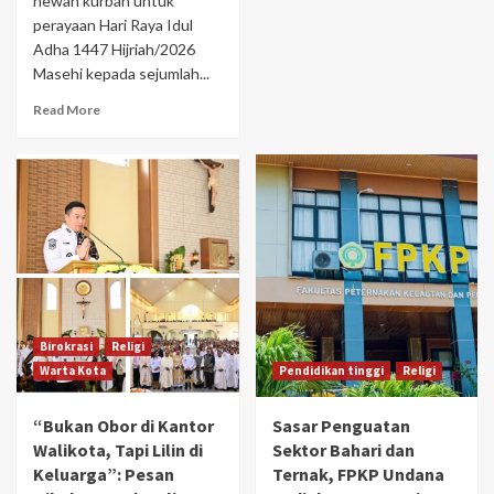
hewan kurban untuk
perayaan Hari Raya Idul
Adha 1447 Hijriah/2026
Masehi kepada sejumlah...
Read More
Birokrasi
Religi
Warta Kota
Pendidikan tinggi
Religi
“Bukan Obor di Kantor
Sasar Penguatan
Walikota, Tapi Lilin di
Sektor Bahari dan
Keluarga”: Pesan
Ternak, FPKP Undana