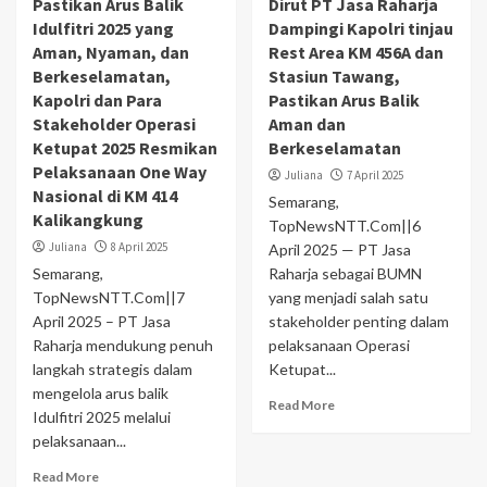
Pastikan Arus Balik
Dirut PT Jasa Raharja
Idulfitri 2025 yang
Dampingi Kapolri tinjau
Aman, Nyaman, dan
Rest Area KM 456A dan
Berkeselamatan,
Stasiun Tawang,
Kapolri dan Para
Pastikan Arus Balik
Stakeholder Operasi
Aman dan
Ketupat 2025 Resmikan
Berkeselamatan
Pelaksanaan One Way
Juliana
7 April 2025
Nasional di KM 414
Semarang,
Kalikangkung
TopNewsNTT.Com||6
Juliana
8 April 2025
April 2025 — PT Jasa
Semarang,
Raharja sebagai BUMN
TopNewsNTT.Com||7
yang menjadi salah satu
April 2025 – PT Jasa
stakeholder penting dalam
Raharja mendukung penuh
pelaksanaan Operasi
langkah strategis dalam
Ketupat...
mengelola arus balik
Read More
Idulfitri 2025 melalui
pelaksanaan...
Read More