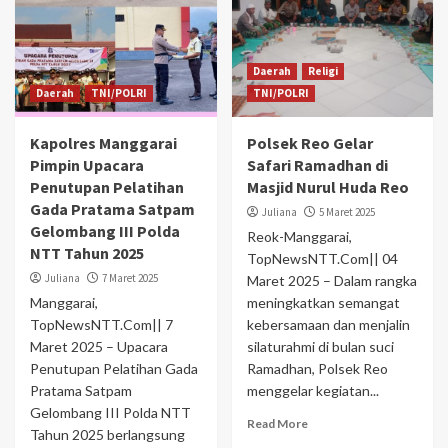
Daerah
Religi
Daerah
TNI/POLRI
TNI/POLRI
Kapolres Manggarai
Polsek Reo Gelar
Pimpin Upacara
Safari Ramadhan di
Penutupan Pelatihan
Masjid Nurul Huda Reo
Gada Pratama Satpam
Juliana
5 Maret 2025
Gelombang III Polda
Reok-Manggarai,
NTT Tahun 2025
TopNewsNTT.Com|| 04
Juliana
7 Maret 2025
Maret 2025 – Dalam rangka
Manggarai,
meningkatkan semangat
TopNewsNTT.Com|| 7
kebersamaan dan menjalin
Maret 2025 – Upacara
silaturahmi di bulan suci
Penutupan Pelatihan Gada
Ramadhan, Polsek Reo
Pratama Satpam
menggelar kegiatan...
Gelombang III Polda NTT
Read More
Tahun 2025 berlangsung