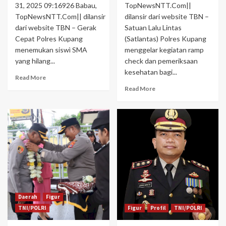
31, 2025 09:16926 Babau,
TopNewsNTT.Com||
TopNewsNTT.Com|| dilansir
dilansir dari website TBN –
dari website TBN – Gerak
Satuan Lalu Lintas
Cepat Polres Kupang
(Satlantas) Polres Kupang
menemukan siswì SMA
menggelar kegiatan ramp
yang hilang...
check dan pemeriksaan
kesehatan bagi...
Read More
Read More
Daerah
Figur
TNI/POLRI
Figur
Profil
TNI/POLRI