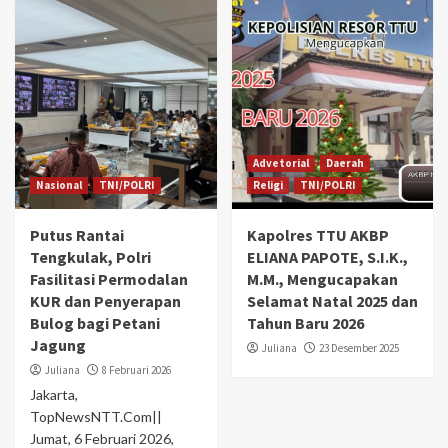
Advetorial
Daerah
Nasional
TNI/POLRI
Religi
TNI/POLRI
Putus Rantai
Kapolres TTU AKBP
Tengkulak, Polri
ELIANA PAPOTE, S.I.K.,
Fasilitasi Permodalan
M.M., Mengucapakan
KUR dan Penyerapan
Selamat Natal 2025 dan
Bulog bagi Petani
Tahun Baru 2026
Jagung
Juliana
23 Desember 2025
Juliana
8 Februari 2026
Jakarta,
TopNewsNTT.Com||
Jumat, 6 Februari 2026,