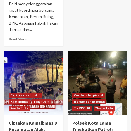
Polri menyelenggarakan
rapat koordinasi bersama
Kementan, Perum Bulog,
BPK, Asosiasi Pabrik Pakan
Ternak dan...
Read More
Ceritera Inspiratif
Ceritera Inspiratif
Kamtibmas
TNI/POLRI
Hukum dan kriminal
Warta Kota
TNI/POLRI
Warta Kota
Ciptakan Kamtibmas Di
Polsek Kota Lama
Kecamatan Alak,
Tingkatkan Patroli