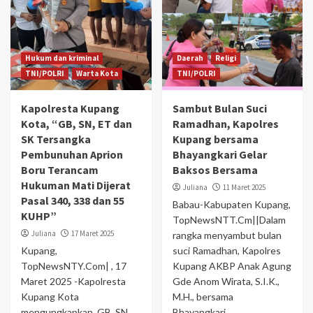
Hukum dan kriminal
Daerah
Religi
TNI/POLRI
Warta Kota
TNI/POLRI
Kapolresta Kupang
Sambut Bulan Suci
Kota, “GB, SN, ET dan
Ramadhan, Kapolres
SK Tersangka
Kupang bersama
Pembunuhan Aprion
Bhayangkari Gelar
Boru Terancam
Baksos Bersama
Hukuman Mati Dijerat
Juliana
11 Maret 2025
Pasal 340, 338 dan 55
Babau-Kabupaten Kupang,
KUHP”
TopNewsNTT.Cm||Dalam
Juliana
17 Maret 2025
rangka menyambut bulan
Kupang,
suci Ramadhan, Kapolres
TopNewsNTY.Com| , 17
Kupang AKBP Anak Agung
Maret 2025 -Kapolresta
Gde Anom Wirata, S.I.K.,
Kupang Kota
M.H., bersama
mengungkapkan GB, SN,
Bhayangkari...