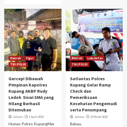
Daerah
Figur
Daerah
Lalu lintas
TNI/POLRI
TNI/POLRI
Gercep! Dibawah
Satlantas Polres
Pimpinan Kapolres
Kupang Gelar Ramp
Kupang AKBP Rudy
Check dan
Ledoh Siswi SMA yang
Pemeriksaan
Hilang Berhasil
Kesehatan Pengemudi
Ditemukan
serta Penumpang
Juliana
1 April 2025
Juliana
25 Maret 2025
Humas Polres KupangMar
Babau,