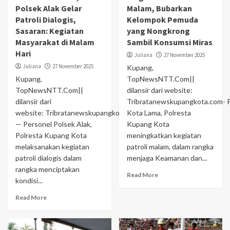
Polsek Alak Gelar
Malam, Bubarkan
Patroli Dialogis,
Kelompok Pemuda
Sasaran: Kegiatan
yang Nongkrong
Masyarakat di Malam
Sambil Konsumsi Miras
Hari
Juliana
27 November 2025
Juliana
27 November 2025
Kupang,
Kupang,
TopNewsNTT.Com||
TopNewsNTT.Com||
dilansir dari website:
dilansir dari
Tribratanewskupangkota.com- 
website: Tribratanewskupangkota.com
Kota Lama, Polresta
— Personel Polsek Alak,
Kupang Kota
Polresta Kupang Kota
meningkatkan kegiatan
melaksanakan kegiatan
patroli malam, dalam rangka
patroli dialogis dalam
menjaga Keamanan dan...
rangka menciptakan
Read More
kondisi...
Read More