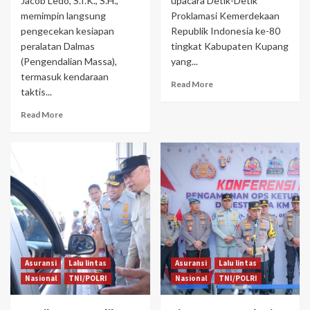
Jacob Ledo, S.I.K., S.H.,
upacara Detik-Detik
memimpin langsung
Proklamasi Kemerdekaan
pengecekan kesiapan
Republik Indonesia ke-80
peralatan Dalmas
tingkat Kabupaten Kupang
(Pengendalian Massa),
yang...
termasuk kendaraan
Read More
taktis...
Read More
Asuransi
Lalu lintas
Asuransi
Lalu lintas
Nasional
TNI/POLRI
Nasional
TNI/POLRI