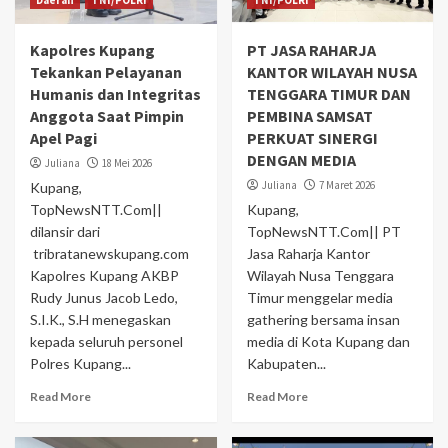
Daerah
TNI/POLRI
TNI/POLRI
Kapolres Kupang
PT JASA RAHARJA
Tekankan Pelayanan
KANTOR WILAYAH NUSA
Humanis dan Integritas
TENGGARA TIMUR DAN
Anggota Saat Pimpin
PEMBINA SAMSAT
Apel Pagi
PERKUAT SINERGI
DENGAN MEDIA
Juliana
18 Mei 2026
Juliana
7 Maret 2026
Kupang,
TopNewsNTT.Com||
Kupang,
dilansir dari
TopNewsNTT.Com|| PT
tribratanewskupang.com
Jasa Raharja Kantor
Kapolres Kupang AKBP
Wilayah Nusa Tenggara
Rudy Junus Jacob Ledo,
Timur menggelar media
S.I.K., S.H menegaskan
gathering bersama insan
kepada seluruh personel
media di Kota Kupang dan
Polres Kupang...
Kabupaten...
Read More
Read More