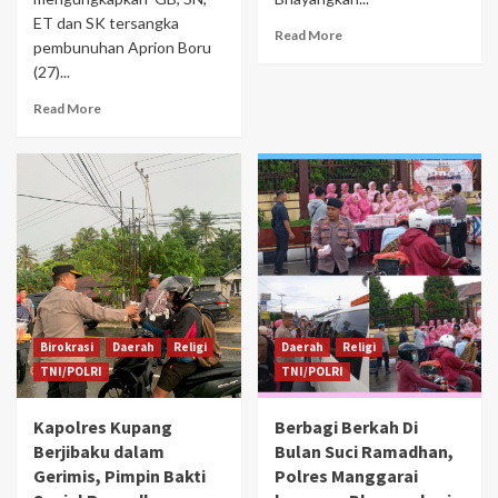
ET dan SK tersangka
Read More
pembunuhan Aprion Boru
(27)...
Read More
Birokrasi
Daerah
Religi
Daerah
Religi
TNI/POLRI
TNI/POLRI
Kapolres Kupang
Berbagi Berkah Di
Berjibaku dalam
Bulan Suci Ramadhan,
Gerimis, Pimpin Bakti
Polres Manggarai