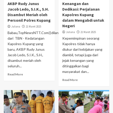
AKBP Rudy Junus
Kenangan dan
Jacob Ledo, S.I.K., S.H.
Dedikasi: Perjalanan
Disambut Meriah oleh
Kapolres Kupang
Personil Polres Kupang
dalam Mengabdi untuk
Negeri
Juliana
21 Maret 2025
Juliana
21 Maret 2025
Babau,TopNewsNTT.Com||dilansir
dari TBN - Kedatangan
Kepemimpinan seorang
Kapolres Kupang yang
Kapolres tidak hanya
baru, AKBP Rudy Junus
diukur dari kebijakan yang
Jacob Ledo, S.I.K., S.H.,
diambil, tetapi juga dari
disambut meriah oleh
jejak kenangan yang
seluruh...
ditinggalkan bagi
masyarakat dan...
Read More
Read More