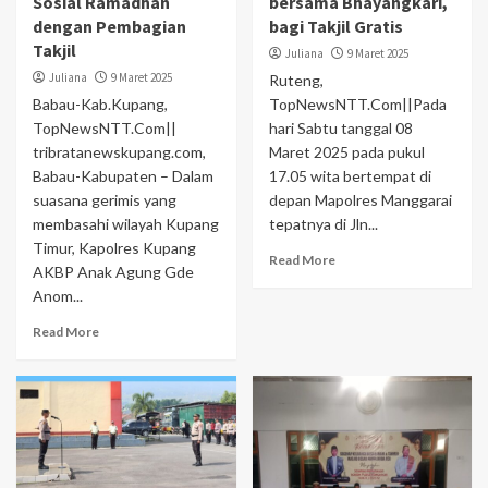
Sosial Ramadhan
bersama Bhayangkari,
dengan Pembagian
bagi Takjil Gratis
Takjil
Juliana
9 Maret 2025
Juliana
9 Maret 2025
Ruteng,
Babau-Kab.Kupang,
TopNewsNTT.Com||Pada
TopNewsNTT.Com||
hari Sabtu tanggal 08
tribratanewskupang.com,
Maret 2025 pada pukul
Babau-Kabupaten – Dalam
17.05 wita bertempat di
suasana gerimis yang
depan Mapolres Manggarai
membasahi wilayah Kupang
tepatnya di Jln...
Timur, Kapolres Kupang
Read More
AKBP Anak Agung Gde
Anom...
Read More