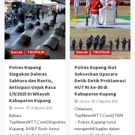
Daerah
TNI/POLRI
Daerah
TNI/POLRI
Polres Kupang
Polres Kupang Ikut
Siagakan Dalmas
Sukseskan Upacara
Sabhara dan Rantis,
Detik-Detik Proklamasi
Antisipasi Unjuk Rasa
HUT RI ke-80 di
1/9/2025 Di Wilayah
Kabupaten Kupang
Kabupaten Kupang
Juliana
17 Agustus 2025
Juliana
31 Agustus 2025
Oelamasi,
Babau,
TopNewsNTT.Com||TBN
TopNewsNTT.Com||Kapolres
– Polres Kupang turut
Kupang, AKBP Rudy Junus
mengambil bagian dalam