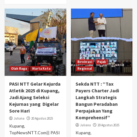
Birokrasi
Pajak
Olah Raga
Warta Kota
Regional
PASI NTT Gelar Kejurda
Sekda NTT : “Tax
Atletik 2025 di Kupang,
Payers Charter Jadi
Jadi Ajang Seleksi
Langkah Strategis
Kejurnas yang Digelar
Bangun Peradaban
Sore Hari
Perpajakan Yang
Komprehensif”
Juliana
20 Agustus 2025
Juliana
20 Agustus 2025
Kupang,
TopNewsNTT.Com|| PASI
Kupang,