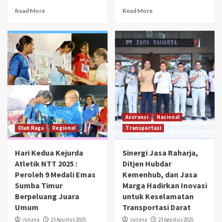
Read More
Read More
Asuransi
Nasional
Olah Raga
Regional
Transportasi
Hari Kedua Kejurda
Sinergi Jasa Raharja,
Atletik NTT 2025 :
Ditjen Hubdar
Peroleh 9 Medali Emas
Kemenhub, dan Jasa
Sumba Timur
Marga Hadirkan Inovasi
Berpeluang Juara
untuk Keselamatan
Umum
Transportasi Darat
Juliana
23 Agustus 2025
Juliana
23 Agustus 2025