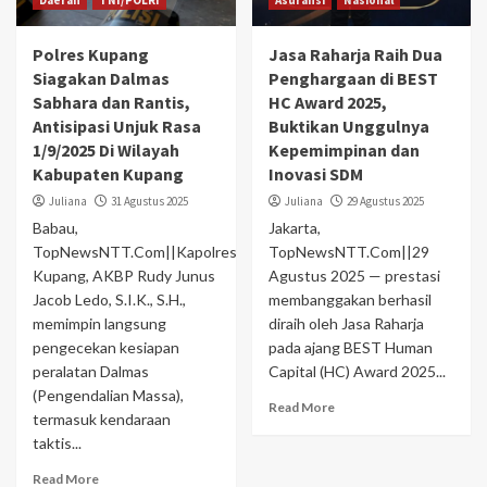
Daerah
TNI/POLRI
Asuransi
Nasional
Polres Kupang
Jasa Raharja Raih Dua
Siagakan Dalmas
Penghargaan di BEST
Sabhara dan Rantis,
HC Award 2025,
Antisipasi Unjuk Rasa
Buktikan Unggulnya
1/9/2025 Di Wilayah
Kepemimpinan dan
Kabupaten Kupang
Inovasi SDM
Juliana
31 Agustus 2025
Juliana
29 Agustus 2025
Babau,
Jakarta,
TopNewsNTT.Com||Kapolres
TopNewsNTT.Com||29
Kupang, AKBP Rudy Junus
Agustus 2025 — prestasi
Jacob Ledo, S.I.K., S.H.,
membanggakan berhasil
memimpin langsung
diraih oleh Jasa Raharja
pengecekan kesiapan
pada ajang BEST Human
peralatan Dalmas
Capital (HC) Award 2025...
(Pengendalian Massa),
Read More
termasuk kendaraan
taktis...
Read More