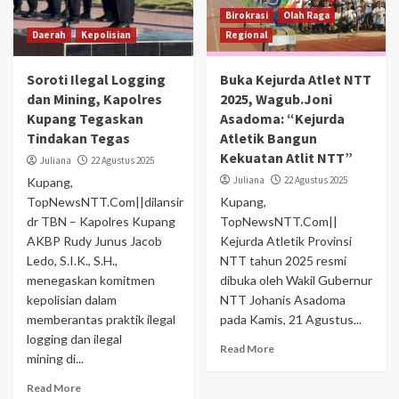
Birokrasi
Olah Raga
Daerah
Kepolisian
Regional
Soroti Ilegal Logging
Buka Kejurda Atlet NTT
dan Mining, Kapolres
2025, Wagub.Joni
Kupang Tegaskan
Asadoma: “Kejurda
Tindakan Tegas
Atletik Bangun
Kekuatan Atlit NTT”
Juliana
22 Agustus 2025
Juliana
22 Agustus 2025
Kupang,
TopNewsNTT.Com||dilansir
Kupang,
dr TBN – Kapolres Kupang
TopNewsNTT.Com||
AKBP Rudy Junus Jacob
Kejurda Atletik Provinsi
Ledo, S.I.K., S.H.,
NTT tahun 2025 resmi
menegaskan komitmen
dibuka oleh Wakil Gubernur
kepolisian dalam
NTT Johanis Asadoma
memberantas praktik ilegal
pada Kamis, 21 Agustus...
logging dan ilegal
Read More
mining di...
Read More