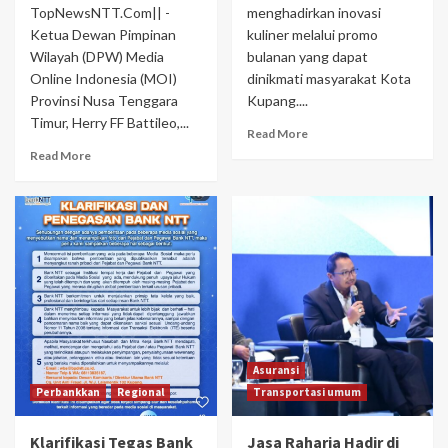
TopNewsNTT.Com|| -
menghadirkan inovasi
Ketua Dewan Pimpinan
kuliner melalui promo
Wilayah (DPW) Media
bulanan yang dapat
Online Indonesia (MOI)
dinikmati masyarakat Kota
Provinsi Nusa Tenggara
Kupang....
Timur, Herry FF Battileo,...
Read More
Read More
Asuransi
Perbankkan
Regional
Transportasi umum
Klarifikasi Tegas Bank
Jasa Raharja Hadir di