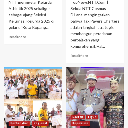
NTT menggelar Kejurda
TopNewsNTT.Com||
Athletik 2025 sekaligus
Sekda NTT Cosmas
sebagai ajang Seleksi
D.Lana mengingatkan
Kejurnas. Kejurda 2025 di
bahwa Tax Payers Charters
gelar di Kota Kupang...
adalah langkah strategis
membangun peradaban
Read More
perpajakan yang
komprehensif. Hal...
Read More
Daerah
Figur
Perbankkan
Regional
Kepolisian