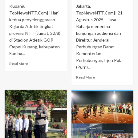
Kupang,
Jakarta,
TopNewsNTT.Com|| Hari
TopNewsNTT.Com|| 21
kedua penyelenggaraan
Agustus 2025 – Jasa
Kejurda Atletik tingkat
Raharja menerima
provinsi NTT (Jumat, 22/8)
kunjungan audiensi dari
di Stadion Atletik GOR
Direktur Jenderal
Oepoi Kupang, kabupaten
Perhubungan Darat
Sumba...
Kementerian
Perhubungan, Irjen Pol.
Read More
(Purn)...
Read More