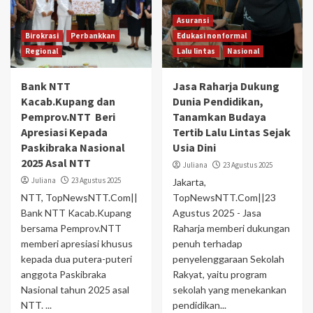
Asuransi
Birokrasi
Perbankkan
Edukasi nonformal
Regional
Lalu lintas
Nasional
Bank NTT
Jasa Raharja Dukung
Kacab.Kupang dan
Dunia Pendidikan,
Pemprov.NTT Beri
Tanamkan Budaya
Apresiasi Kepada
Tertib Lalu Lintas Sejak
Paskibraka Nasional
Usia Dini
2025 Asal NTT
Juliana
23 Agustus 2025
Juliana
23 Agustus 2025
Jakarta,
NTT, TopNewsNTT.Com||
TopNewsNTT.Com||23
Bank NTT Kacab.Kupang
Agustus 2025 - Jasa
bersama Pemprov.NTT
Raharja memberi dukungan
memberi apresiasi khusus
penuh terhadap
kepada dua putera-puteri
penyelenggaraan Sekolah
anggota Paskibraka
Rakyat, yaitu program
Nasional tahun 2025 asal
sekolah yang menekankan
NTT. ...
pendidikan...