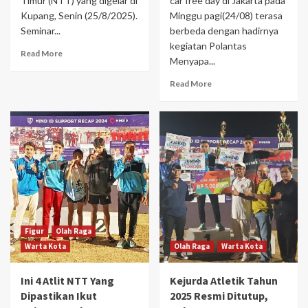
Timur (NTT) yang digelar di
car free day di Jakarta pada
Kupang, Senin (25/8/2025).
Minggu pagi(24/08) terasa
Seminar...
berbeda dengan hadirnya
kegiatan Polantas
Read More
Menyapa...
Read More
Figur
Olah Raga
Warta Kota
Olah Raga
Warta Kota
Ini 4 Atlit NTT Yang
Kejurda Atletik Tahun
Dipastikan Ikut
2025 Resmi Ditutup,