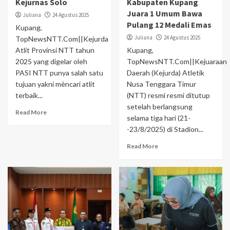
Kejurnas Solo
Kabupaten Kupang
Juara 1 Umum Bawa
Juliana
24 Agustus 2025
Pulang 12 Medali Emas
Kupang,
Juliana
24 Agustus 2025
TopNewsNTT.Com||Kejurda
Atlit Provinsi NTT tahun
Kupang,
2025 yang digelar oleh
TopNewsNTT.Com||Kejuaraan
PASI NTT punya salah satu
Daerah (Kejurda) Atletik
tujuan yakni mèncari atlit
Nusa Tenggara Timur
terbaik...
(NTT) resmi resmi ditutup
setelah berlangsung
Read More
selama tiga hari (21-
-23/8/2025) di Stadion...
Read More