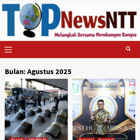
Skip
to
content
Primary
Menu
Bulan:
Agustus 2025