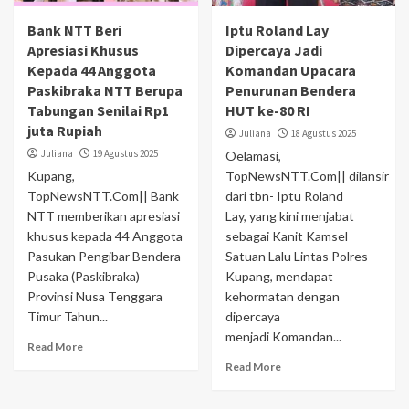
Bank NTT Beri
Iptu Roland Lay
Apresiasi Khusus
Dipercaya Jadi
Kepada 44 Anggota
Komandan Upacara
Paskibraka NTT Berupa
Penurunan Bendera
Tabungan Senilai Rp1
HUT ke-80 RI
juta Rupiah
Juliana
18 Agustus 2025
Juliana
19 Agustus 2025
Oelamasi,
Kupang,
TopNewsNTT.Com|| dilansir
TopNewsNTT.Com|| Bank
dari tbn- Iptu Roland
NTT memberikan apresiasi
Lay, yang kini menjabat
khusus kepada 44 Anggota
sebagai Kanit Kamsel
Pasukan Pengibar Bendera
Satuan Lalu Lintas Polres
Pusaka (Paskibraka)
Kupang, mendapat
Provinsi Nusa Tenggara
kehormatan dengan
Timur Tahun...
dipercaya
menjadi Komandan...
Read More
Read More