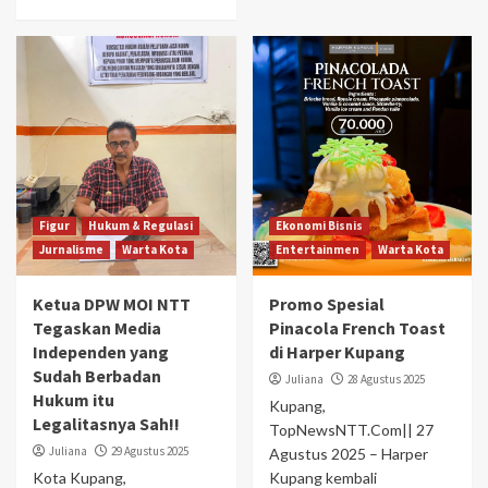
Figur
Hukum & Regulasi
Ekonomi Bisnis
Jurnalisme
Warta Kota
Entertainmen
Warta Kota
Ketua DPW MOI NTT
Promo Spesial
Tegaskan Media
Pinacola French Toast
Independen yang
di Harper Kupang
Sudah Berbadan
Juliana
28 Agustus 2025
Hukum itu
Kupang,
Legalitasnya Sah!!
TopNewsNTT.Com|| 27
Juliana
29 Agustus 2025
Agustus 2025 – Harper
Kota Kupang,
Kupang kembali