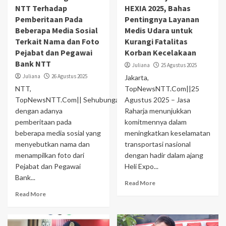
NTT Terhadap
HEXIA 2025, Bahas
Pemberitaan Pada
Pentingnya Layanan
Beberapa Media Sosial
Medis Udara untuk
Terkait Nama dan Foto
Kurangi Fatalitas
Pejabat dan Pegawai
Korban Kecelakaan
Bank NTT
Juliana
25 Agustus 2025
Juliana
26 Agustus 2025
Jakarta,
NTT,
TopNewsNTT.Com||25
TopNewsNTT.Com|| Sehubungan
Agustus 2025 – Jasa
dengan adanya
Raharja menunjukkan
pemberitaan pada
komitmennya dalam
beberapa media sosial yang
meningkatkan keselamatan
menyebutkan nama dan
transportasi nasional
menampilkan foto dari
dengan hadir dalam ajang
Pejabat dan Pegawai
Heli Expo...
Bank...
Read More
Read More