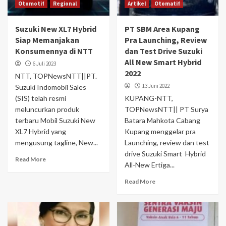
Otomotif
Regional
Artikel
Otomatif
Suzuki New XL7 Hybrid
PT SBM Area Kupang
Siap Memanjakan
Pra Launching, Review
Konsumennya di NTT
dan Test Drive Suzuki
All New Smart Hybrid
6 Juli 2023
2022
NTT, TOPNewsNTT||PT.
13 Juni 2022
Suzuki Indomobil Sales
(SIS) telah resmi
KUPANG-NTT,
meluncurkan produk
TOPNewsNTT|| PT Surya
terbaru Mobil Suzuki New
Batara Mahkota Cabang
XL7 Hybrid yang
Kupang menggelar pra
mengusung tagline, New...
Launching, review dan test
drive Suzuki Smart Hybrid
Read More
All-New Ertiga...
Read More