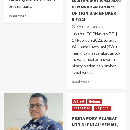
MASYARAKAT WASPADAI
perempuan...
PENAWARAN BINARY
OPTION DAN BROKER
Read More
ILEGAL
17 Februari 2022
Jakarta, TOPNewsNTT||
17 Februari 2022. Satgas
Waspada Investasi (SWI)
meminta masyarakat untuk
mewaspadai penawaran
binary option dan broker
ilegal yang...
Read More
Artikel
Hukum
Kesehatan
Regional
PESTA PORA PEJABAT
NTT DI PULAU SEMAU,