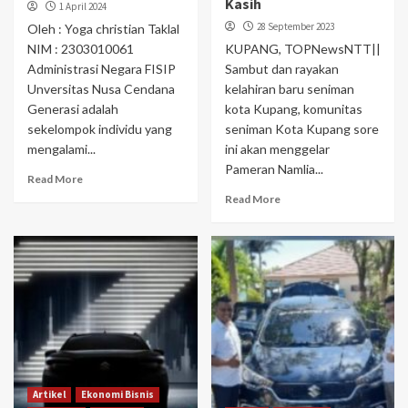
Kasih
1 April 2024
28 September 2023
Oleh : Yoga christian Taklal
NIM : 2303010061
KUPANG, TOPNewsNTT||
Administrasi Negara FISIP
Sambut dan rayakan
Unversitas Nusa Cendana
kelahiran baru seniman
Generasi adalah
kota Kupang, komunitas
sekelompok individu yang
seniman Kota Kupang sore
mengalami...
ini akan menggelar
Pameran Namlia...
Read More
Read More
Artikel
Ekonomi Bisnis