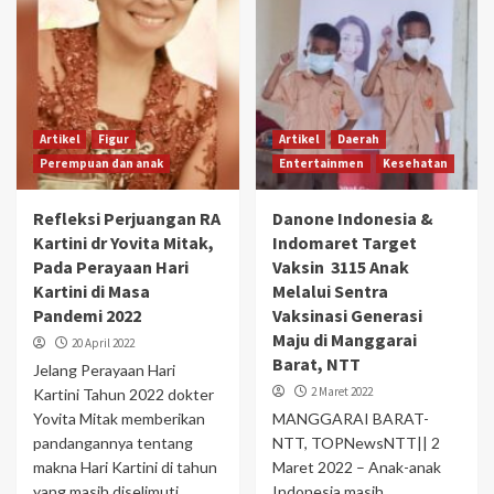
Artikel
Figur
Artikel
Daerah
Perempuan dan anak
Entertainmen
Kesehatan
Refleksi Perjuangan RA
Danone Indonesia &
Kartini dr Yovita Mitak,
Indomaret Target
Pada Perayaan Hari
Vaksin 3115 Anak
Kartini di Masa
Melalui Sentra
Pandemi 2022
Vaksinasi Generasi
Maju di Manggarai
20 April 2022
Barat, NTT
Jelang Perayaan Hari
2 Maret 2022
Kartini Tahun 2022 dokter
Yovita Mitak memberikan
MANGGARAI BARAT-
pandangannya tentang
NTT, TOPNewsNTT|| 2
makna Hari Kartini di tahun
Maret 2022 – Anak-anak
yang masih diselimuti...
Indonesia masih