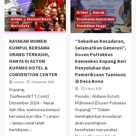
Artikel
Daerah
Artikel
Ekonomi Bisnis
Kesehatan masyarakat
Warta Kota
Pendidikan tinggi
RAYAKAN MOMEN
“Sebarkan Kesadaran,
KUMPUL BERSAMA
Selamatkan Generasi”,
ORANG TERKASIH,
Dosen Poltekkes
HANYA DI ASTON
Kemenkes Kupang Beri
KUPANG HOTEL &
Penyuluhan dan
CONVENTION CENTER
Pemeriksaan Taeniasis
di Desa Bone
Juliana
3 Desember 2024
4 April 2024
Kupang,
TopNewsNTT.Com||
Penulis : Aldiana Astuti,
Desember 2024 – Natal
M.Biomed (Dosen Poltekes
tlah tiba, waktunya kumpul
Kupang) ***Dalam
bersama pun tiba !! Lampu
meningkatkan kesadaran
– lampu natal telah
akan pentingnya
berkilauan,...
kesehatan masyarakat,