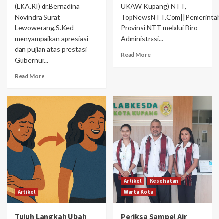
(LKA.RI) dr.Bernadina
UKAW Kupang) NTT,
Novindra Surat
TopNewsNTT.Com||Pemerinta
Lewowerang,S.Ked
Provinsi NTT melalui Biro
menyampaikan apresiasi
Administrasi...
dan pujian atas prestasi
Read More
Gubernur...
Read More
Artikel
Kesehatan
Artikel
Warta Kota
Tujuh Langkah Ubah
Periksa Sampel Air