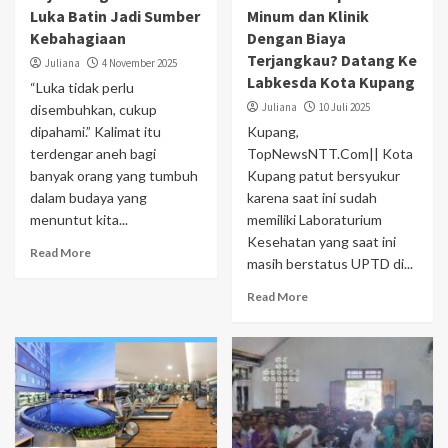
Luka Batin Jadi Sumber
Minum dan Klinik
Kebahagiaan
Dengan Biaya
Terjangkau? Datang Ke
Juliana
4 November 2025
Labkesda Kota Kupang
“Luka tidak perlu
Juliana
10 Juli 2025
disembuhkan, cukup
dipahami.” Kalimat itu
Kupang,
terdengar aneh bagi
TopNewsNTT.Com|| Kota
banyak orang yang tumbuh
Kupang patut bersyukur
dalam budaya yang
karena saat ini sudah
menuntut kita...
memiliki Laboraturium
Kesehatan yang saat ini
Read More
masih berstatus UPTD di...
Read More