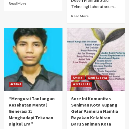
Dosen Program Studi
Read More
Teknologi Laboratorium...
Read More
Artikel
Seni Budaya
Artikel
Warta Kota
“Mengurai Tantangan
Sore Ini Komunitas
Kesehatan Mental
Seniman Kota Kupang
Generasi Z:
Gelar Pameran Namlia
Menghadapi Tekanan
Rayakan Kelahiran
Digital Era”
Baru Seniman Kota