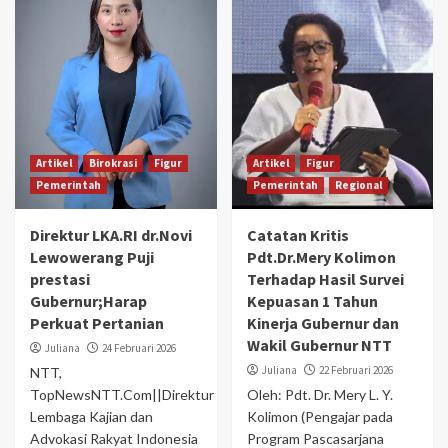
Artikel
Birokrasi
Figur
Artikel
Figur
Pemerintah
Pemerintah
Regional
Direktur LKA.RI dr.Novi
Catatan Kritis
Lewowerang Puji
Pdt.Dr.Mery Kolimon
prestasi
Terhadap Hasil Survei
Gubernur;Harap
Kepuasan 1 Tahun
Perkuat Pertanian
Kinerja Gubernur dan
Wakil Gubernur NTT
Juliana
24 Februari 2026
Juliana
22 Februari 2026
NTT,
TopNewsNTT.Com||Direktur
Oleh: Pdt. Dr. Mery L. Y.
Lembaga Kajian dan
Kolimon (Pengajar pada
Advokasi Rakyat Indonesia
Program Pascasarjana