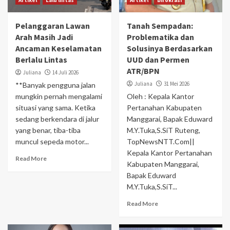
Artikel
Lalu lintas
Artikel
Birokrasi
Pelanggaran Lawan
Tanah Sempadan:
Arah Masih Jadi
Problematika dan
Ancaman Keselamatan
Solusinya Berdasarkan
Berlalu Lintas
UUD dan Permen
ATR/BPN
Juliana
14 Juli 2026
Juliana
31 Mei 2026
**Banyak pengguna jalan
mungkin pernah mengalami
Oleh : Kepala Kantor
situasi yang sama. Ketika
Pertanahan Kabupaten
sedang berkendara di jalur
Manggarai, Bapak Eduward
yang benar, tiba-tiba
M.Y.Tuka,S.SiT Ruteng,
muncul sepeda motor...
TopNewsNTT.Com||
Kepala Kantor Pertanahan
Read More
Kabupaten Manggarai,
Bapak Eduward
M.Y.Tuka,S.SiT...
Read More