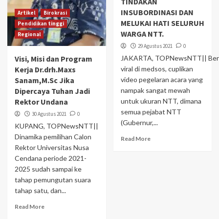
TINDAKAN
INSUBORDINASI DAN
Artikel
Birokrasi
MELUKAI HATI SELURUH
Pendidikan tinggi
WARGA NTT.
Regional
29 Agustus 2021
0
Visi, Misi dan Program
JAKARTA, TOPNewsNTT|| Ber
Kerja Dr.drh.Maxs
viral di medsos, cuplikan
Sanam,M.Sc Jika
video pegelaran acara yang
Dipercaya Tuhan Jadi
nampak sangat mewah
Rektor Undana
untuk ukuran NTT, dimana
semua pejabat NTT
30 Agustus 2021
0
(Gubernur,...
KUPANG, TOPNewsNTT||
Dinamika pemilihan Calon
Read More
Rektor Universitas Nusa
Cendana periode 2021-
2025 sudah sampai ke
tahap pemungutan suara
tahap satu, dan...
Read More