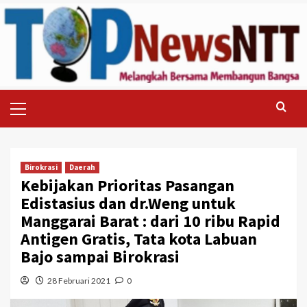
Skip
to
content
Primary
Menu
Birokrasi
Daerah
Kebijakan Prioritas Pasangan
Edistasius dan dr.Weng untuk
Manggarai Barat : dari 10 ribu Rapid
Antigen Gratis, Tata kota Labuan
Bajo sampai Birokrasi
28 Februari 2021
0