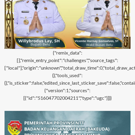
{"remix_data":
[],"remix_entry_point":"challenges","source_tags":
["local"],"origin":"unknown","total_draw_time":0,"total_draw_ac
{},"tools_used":
{},"is_sticker":false,"edited_since_last_sticker_save":false,"con
{"version":1,"sources":
[{"id":"516047702004211","type":"ugc"}]}}