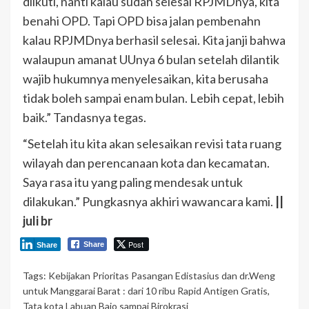
diikuti, nanti kalau sudah selesai RPJMDnya, kita
benahi OPD. Tapi OPD bisa jalan pembenahn
kalau RPJMDnya berhasil selesai. Kita janji bahwa
walaupun amanat UUnya 6 bulan setelah dilantik
wajib hukumnya menyelesaikan, kita berusaha
tidak boleh sampai enam bulan. Lebih cepat, lebih
baik.” Tandasnya tegas.
“Setelah itu kita akan selesaikan revisi tata ruang
wilayah dan perencanaan kota dan kecamatan.
Saya rasa itu yang paling mendesak untuk
dilakukan.” Pungkasnya akhiri wawancara kami.
||
juli br
Post
Share
Share
Tags:
Kebijakan Prioritas Pasangan Edistasius dan dr.Weng
untuk Manggarai Barat : dari 10 ribu Rapid Antigen Gratis
,
Tata kota Labuan Bajo sampai Birokrasi