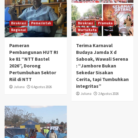
Birokrasi
Pemerintah
Birokrasi
Pramuka
Regional
Warta Kota
Pameran
Terima Karnaval
Pembangunan HUT RI
Budaya Jamda X d
ke 81 “NTT Bastel
Saboak, Wawali Serena
2026”, Dorong
: “Jambore Bukan
Pertumbuhan Sektor
Sekedar Sisakan
Riil di NTT
Cerita, tapi Tumbuhkan
integritas”
Juliana
6 Agustus 2026
Juliana
2 Agustus 2026