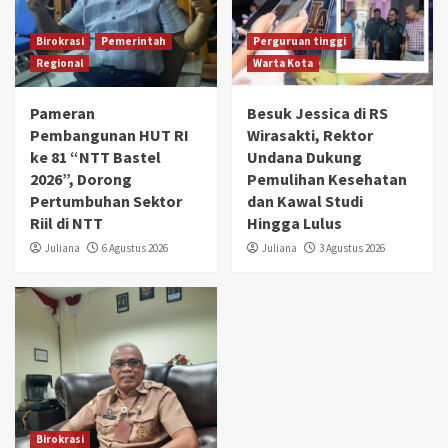
Birokrasi
Pemerintah
Perguruan tinggi
Regional
Warta Kota
Pameran
Besuk Jessica di RS
Pembangunan HUT RI
Wirasakti, Rektor
ke 81 “NTT Bastel
Undana Dukung
2026”, Dorong
Pemulihan Kesehatan
Pertumbuhan Sektor
dan Kawal Studi
Riil di NTT
Hingga Lulus
Juliana
6 Agustus 2026
Juliana
3 Agustus 2026
Birokrasi