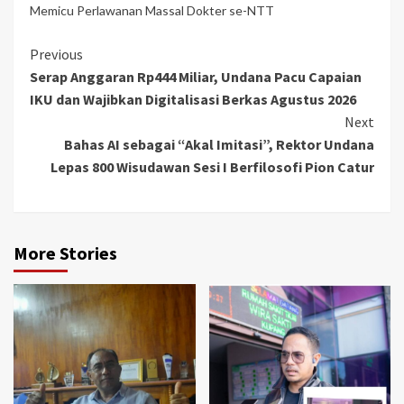
Memicu Perlawanan Massal Dokter se-NTT
Continue
Previous
Serap Anggaran Rp444 Miliar, Undana Pacu Capaian
Reading
IKU dan Wajibkan Digitalisasi Berkas Agustus 2026
Next
Bahas AI sebagai “Akal Imitasi”, Rektor Undana
Lepas 800 Wisudawan Sesi I Berfilosofi Pion Catur
More Stories