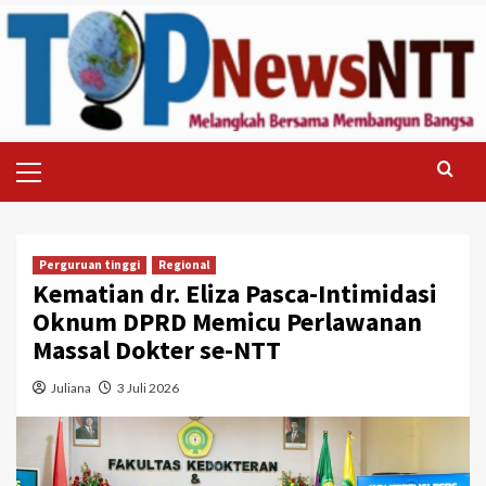
Skip
to
content
Primary
Menu
Perguruan tinggi
Regional
Kematian dr. Eliza Pasca-Intimidasi
Oknum DPRD Memicu Perlawanan
Massal Dokter se-NTT
Juliana
3 Juli 2026