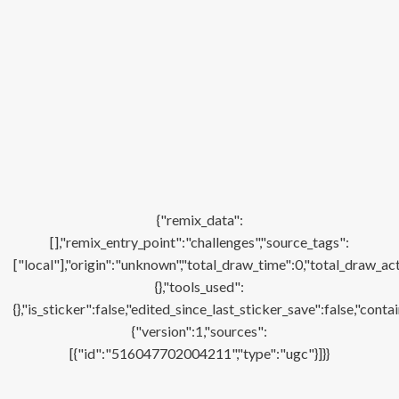
{"remix_data":
[],"remix_entry_point":"challenges","source_tags":
["local"],"origin":"unknown","total_draw_time":0,"total_draw_ac
{},"tools_used":
{},"is_sticker":false,"edited_since_last_sticker_save":false,"con
{"version":1,"sources":
[{"id":"516047702004211","type":"ugc"}]}}