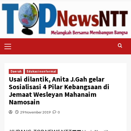
Skip
to
content
Primary
Menu
Daerah
Edukasi nonformal
Usai dilantik, Anita J.Gah gelar
Sosialisasi 4 Pilar Kebangsaan di
Jemaat Wesleyan Mahanaim
Namosain
29 November 2019
0