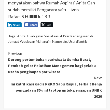
menyatakan bahwa Rumah Aspirasi Anita Gah
sudah memiliki Pengacara yaitu Liven
Rafael,S.H.■■Juli BR
Post
Share
Share
Tags:
Anita J.Gah gelar Sosialisasi 4 Pilar Kebangsaan di
Jemaat Wesleyan Mahanaim Namosain
,
Usai dilantik
Continue
Previous
Dorong pertumbuhan pariwisata Sumba Barat,
Reading
Pemkab gelar Pelatihan Managemen bagi pelaku
usaha penginapan pariwisata
Next
Ini kalrifikasi Kadis PKKO Sabu Raijua, terkait Renja
pengadaan 80 unit laptop untuk persiapan UNBK
2020