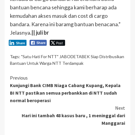
bantuan bencana sehingga kami berharap ada
kemudahan akses masuk dan cost di cargo
bandara. Karena ini baramg bantuan benacana.”
Jelasnya
.|| juli br
Post
Share
Share
Tags:
"Satu Hati For NTT" JABODETABEK Siap Distribusikan
Bantuan Untuk Warga NTT Terdampak
Continue
Previous
Kunjungi Bank CIMB Niaga Cabang Kupang, Kepala
Reading
BI NTT pastikan semua perbankkan di NTT sudah
normal beroperasi
Next
Hari ini tambah 48 kasus baru , 1 meninggal dari
Manggarai