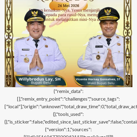
{"remix_data":
[],"remix_entry_point":"challenges","source_tags":
["local"],"origin":"unknown","total_draw_time":0,"total_draw_ac
{},"tools_used":
{},"is_sticker":false,"edited_since_last_sticker_save":false,"con
{"version":1,"sources":
[{"id":"516047702004211","type":"ugc"}]}}