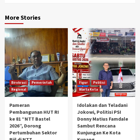
More Stories
Birokrasi
Pemerintah
Figur
Politisi
Regional
Warta Kota
Pameran
Idolakan dan Teladani
Pembangunan HUT RI
Jokowi, Politisi PSI
ke 81 “NTT Bastel
Donny Matius Famdale
2026”, Dorong
Sambut Rencana
Pertumbuhan Sektor
Kunjungan Ke Kota
Riil di NTT
Kupang