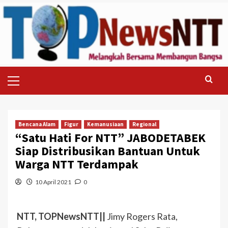
Skip
to
content
Primary
Menu
Bencana Alam
Figur
Kemanusiaan
Regional
“Satu Hati For NTT” JABODETABEK
Siap Distribusikan Bantuan Untuk
Warga NTT Terdampak
10 April 2021
0
NTT, TOPNewsNTT||
Jimy Rogers Rata,