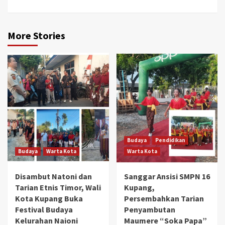
More Stories
Budaya
Pendidikan
Budaya
Warta Kota
Warta Kota
Disambut Natoni dan
Sanggar Ansisi SMPN 16
Tarian Etnis Timor, Wali
Kupang,
Kota Kupang Buka
Persembahkan Tarian
Festival Budaya
Penyambutan
Kelurahan Naioni
Maumere “Soka Papa”