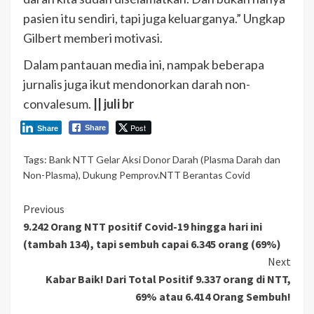
pasien itu sendiri, tapi juga keluarganya.” Ungkap
Gilbert memberi motivasi.
Dalam pantauan media ini, nampak beberapa
jurnalis juga ikut mendonorkan darah non-
convalesum.
|| juli br
Post
Share
Share
Tags:
Bank NTT Gelar Aksi Donor Darah (Plasma Darah dan
Non-Plasma)
,
Dukung Pemprov.NTT Berantas Covid
Continue
Previous
9.242 Orang NTT positif Covid-19 hingga hari ini
Reading
(tambah 134), tapi sembuh capai 6.345 orang (69%)
Next
Kabar Baik! Dari Total Positif 9.337 orang di NTT,
69% atau 6.414 Orang Sembuh!