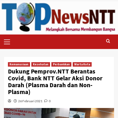
Skip
to
content
Primary
Menu
Kemanusiaan
Kesehatan
Perbankkan
Warta Kota
Dukung Pemprov.NTT Berantas
Covid, Bank NTT Gelar Aksi Donor
Darah (Plasma Darah dan Non-
Plasma)
26 Februari 2021
0