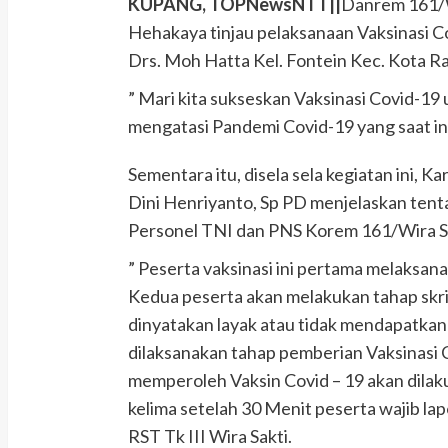
KUPANG, TOPNewsNTT||
Danrem 161/W
Hehakaya tinjau pelaksanaan Vaksinasi Cov
Drs. Moh Hatta Kel. Fontein Kec. Kota R
” Mari kita sukseskan Vaksinasi Covid-
mengatasi Pandemi Covid-19 yang saat ini 
Sementara itu, disela sela kegiatan ini, 
Dini Henriyanto, Sp PD menjelaskan ten
Personel TNI dan PNS Korem 161/Wira Sa
” Peserta vaksinasi ini pertama melaksa
Kedua peserta akan melakukan tahap skri
dinyatakan layak atau tidak mendapatkan V
dilaksanakan tahap pemberian Vaksinasi 
memperoleh Vaksin Covid – 19 akan dilak
kelima setelah 30 Menit peserta wajib la
RST Tk III Wira Sakti.