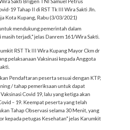
ira Sakti Brigjen TNI Samuel Petrus
id-19 Tahap II di RST Tk III Wira Sakti Jln.
aja Kota Kupang, Rabu (3/03/2021)
19 untuk mendukung pemerintah dalam
masih terjadi,” jelas Danrem 161/Wira Sakti.
Karumkit RST Tk III Wira Kupang Mayor Ckm dr
tang pelaksanaan Vaksinasi kepada Anggota
kti.
nakan Pendaftaran peserta sesuai dengan KTP,
ning / tahap pemeriksaan untuk dapat
aksinasi Covid 19, lalu yang ketiga akan
Covid – 19. Keempat peserta yang telah
ukan Tahap Observasi selama 30 Menit, yang
por kepada petugas Kesehatan” jelas Karumkit