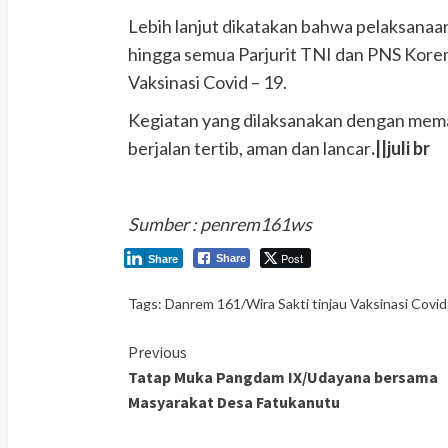
Lebih lanjut dikatakan bahwa pelaksanaan 
hingga semua Parjurit TNI dan PNS Kore
Vaksinasi Covid – 19.
Kegiatan yang dilaksanakan dengan memat
berjalan tertib, aman dan lancar
.||juli br
Sumber : penrem161ws
Post
Share
Share
Tags:
Danrem 161/Wira Sakti tinjau Vaksinasi Covid
Continue
Previous
Tatap Muka Pangdam IX/Udayana bersama
Reading
Masyarakat Desa Fatukanutu