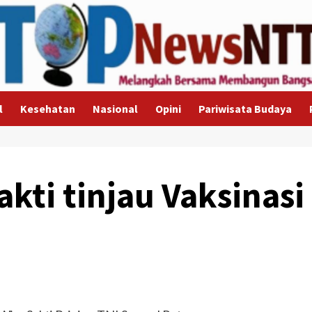
l
Kesehatan
Nasional
Opini
Pariwisata Budaya
kti tinjau Vaksinasi