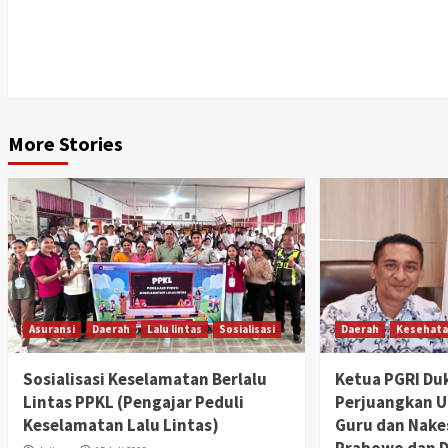
More Stories
Asuransi
Daerah
Lalu lintas
Sosialisasi
Daerah
Kesehat
Sosialisasi Keselamatan Berlalu
Ketua PGRI Duk
Lintas PPKL (Pengajar Peduli
Perjuangkan U
Keselamatan Lalu Lintas)
Guru dan Nake