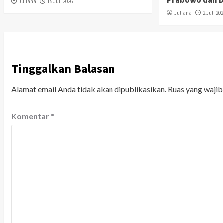
Prabowo dan D
Juliana
15 Juli 2026
Juliana
2 Juli 20
Tinggalkan Balasan
Alamat email Anda tidak akan dipublikasikan.
Ruas yang wajib
Komentar
*