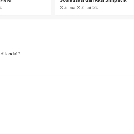
PR RI
Sosialisasi dan Aksi Simpatik
26
Juliana
30 Juni 2026
 ditandai
*