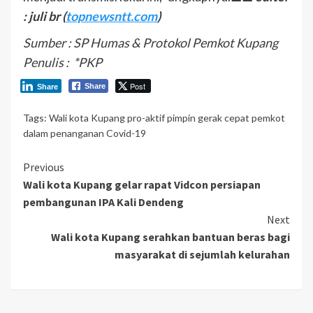
: juli br (
topnewsntt.com
)
Sumber : SP Humas & Protokol Pemkot Kupang
Penulis : *PKP
Post
Share
Share
Tags:
Wali kota Kupang pro-aktif pimpin gerak cepat pemkot
dalam penanganan Covid-19
Continue
Previous
Wali kota Kupang gelar rapat Vidcon persiapan
Reading
pembangunan IPA Kali Dendeng
Next
Wali kota Kupang serahkan bantuan beras bagi
masyarakat di sejumlah kelurahan