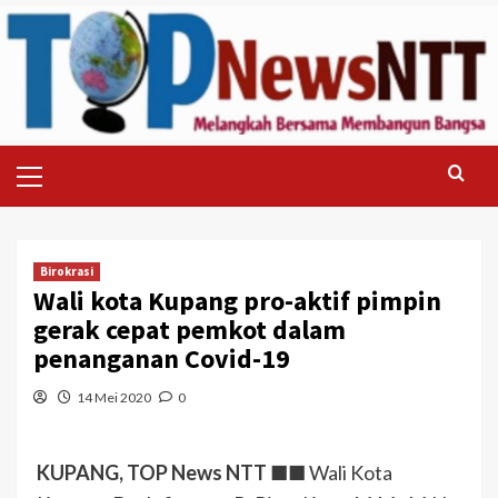
Skip
to
content
Primary
Menu
Birokrasi
Wali kota Kupang pro-aktif pimpin
gerak cepat pemkot dalam
penanganan Covid-19
14 Mei 2020
0
KUPANG, TOP News NTT
■■ Wali Kota