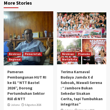
More Stories
Birokrasi
Pemerintah
Birokrasi
Pramuka
Regional
Warta Kota
Pameran
Terima Karnaval
Pembangunan HUT RI
Budaya Jamda X d
ke 81 “NTT Bastel
Saboak, Wawali Serena
2026”, Dorong
: “Jambore Bukan
Pertumbuhan Sektor
Sekedar Sisakan
Riil di NTT
Cerita, tapi Tumbuhkan
integritas”
Juliana
6 Agustus 2026