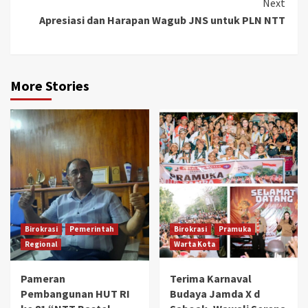
Next
Apresiasi dan Harapan Wagub JNS untuk PLN NTT
More Stories
Birokrasi
Pemerintah
Birokrasi
Pramuka
Regional
Warta Kota
Pameran
Terima Karnaval
Pembangunan HUT RI
Budaya Jamda X d