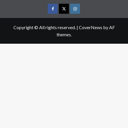
[],"remix_entry_point":"challenges","source_tags":
["local"],"origin":"unknown","total_draw_time":0,"total_draw_ac
{},"tools_used":
{},"is_sticker":false,"edited_since_last_sticker_save":false,"con
{"version":1,"sources":
[{"id":"516047702004211","type":"ugc"}]}}