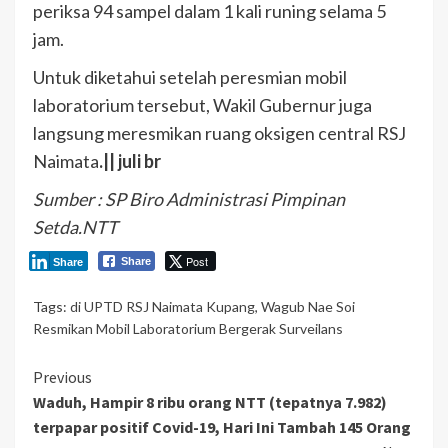
periksa 94 sampel dalam 1 kali runing selama 5
jam.
Untuk diketahui setelah peresmian mobil
laboratorium tersebut, Wakil Gubernur juga
langsung meresmikan ruang oksigen central RSJ
Naimata
.|| juli br
Sumber : SP Biro Administrasi Pimpinan
Setda.NTT
Post
Share
Share
Tags:
di UPTD RSJ Naimata Kupang
,
Wagub Nae Soi
Resmikan Mobil Laboratorium Bergerak Surveilans
Continue
Previous
Waduh, Hampir 8 ribu orang NTT (tepatnya 7.982)
Reading
terpapar positif Covid-19, Hari Ini Tambah 145 Orang