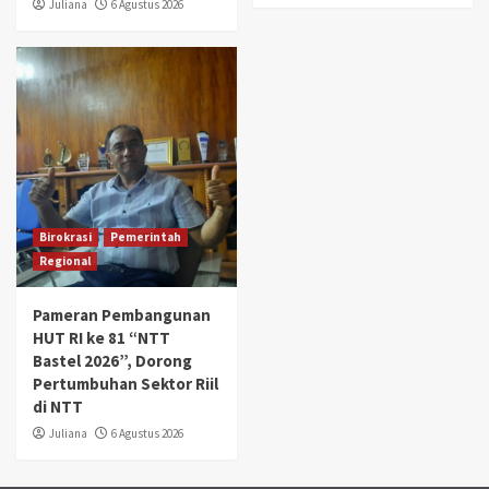
{"remix_data":