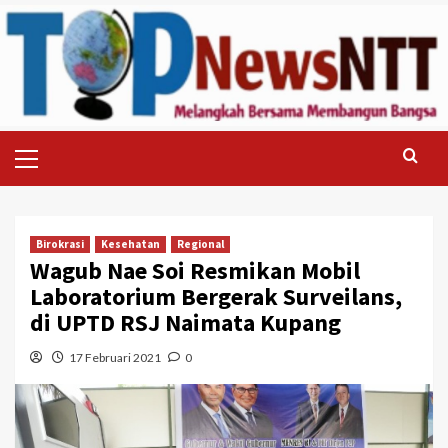
Skip
to
content
Primary
Menu
Birokrasi
Kesehatan
Regional
Wagub Nae Soi Resmikan Mobil
Laboratorium Bergerak Surveilans,
di UPTD RSJ Naimata Kupang
17 Februari 2021
0