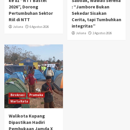
ke 81 “NTT Bastel
Saboak, Wawali Serena
2026”, Dorong
: “Jambore Bukan
Pertumbuhan Sektor
Sekedar Sisakan
Riil di NTT
Cerita, tapi Tumbuhkan
integritas”
Juliana
6 Agustus 2026
Juliana
2 Agustus 2026
Birokrasi
Pramuka
Warta Kota
Walikota Kupang
Dipastikan Hadiri
Pembukaan Jamda X