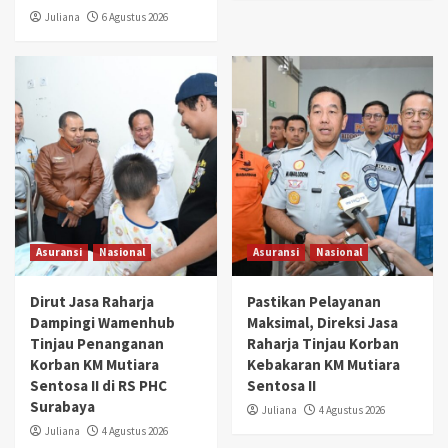
Juliana
6 Agustus 2026
Asuransi
Nasional
Asuransi
Nasional
Dirut Jasa Raharja
Pastikan Pelayanan
Dampingi Wamenhub
Maksimal, Direksi Jasa
Tinjau Penanganan
Raharja Tinjau Korban
Korban KM Mutiara
Kebakaran KM Mutiara
Sentosa II di RS PHC
Sentosa II
Surabaya
Juliana
4 Agustus 2026
Juliana
4 Agustus 2026