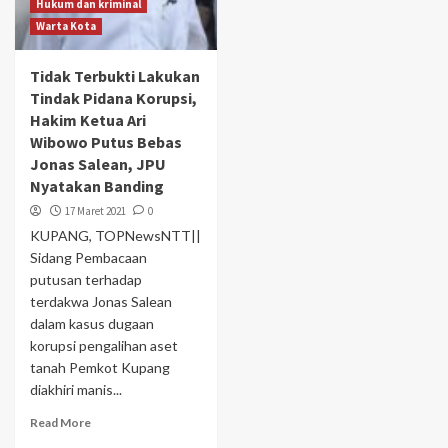
Hukum dan kriminal
Warta Kota
Tidak Terbukti Lakukan
Tindak Pidana Korupsi,
Hakim Ketua Ari
Wibowo Putus Bebas
Jonas Salean, JPU
Nyatakan Banding
17 Maret 2021
0
KUPANG, TOPNewsNTT||
Sidang Pembacaan
putusan terhadap
terdakwa Jonas Salean
dalam kasus dugaan
korupsi pengalihan aset
tanah Pemkot Kupang
diakhiri manis...
Read More