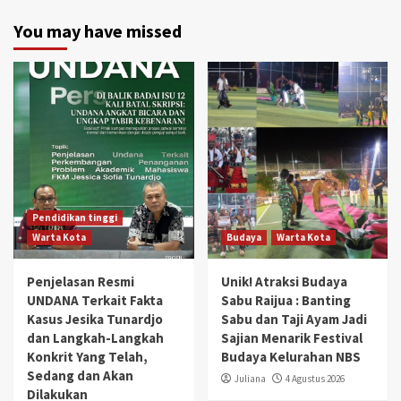
You may have missed
Pendidikan tinggi
Warta Kota
Budaya
Warta Kota
Penjelasan Resmi
Unik! Atraksi Budaya
UNDANA Terkait Fakta
Sabu Raijua : Banting
Kasus Jesika Tunardjo
Sabu dan Taji Ayam Jadi
dan Langkah-Langkah
Sajian Menarik Festival
Konkrit Yang Telah,
Budaya Kelurahan NBS
Sedang dan Akan
Juliana
4 Agustus 2026
Dilakukan