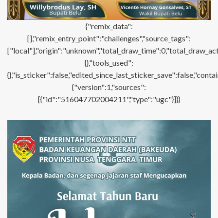
{"remix_data":
[],"remix_entry_point":"challenges","source_tags":
["local"],"origin":"unknown","total_draw_time":0,"total_draw_ac
{},"tools_used":
{},"is_sticker":false,"edited_since_last_sticker_save":false,"con
{"version":1,"sources":
[{"id":"516047702004211","type":"ugc"}]}}