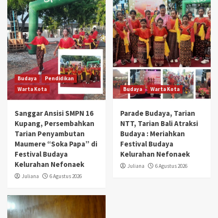
Budaya
Pendidikan
Warta Kota
Budaya
Warta Kota
Sanggar Ansisi SMPN 16
Parade Budaya, Tarian
Kupang, Persembahkan
NTT, Tarian Bali Atraksi
Tarian Penyambutan
Budaya : Meriahkan
Maumere “Soka Papa” di
Festival Budaya
Festival Budaya
Kelurahan Nefonaek
Kelurahan Nefonaek
Juliana
6 Agustus 2026
Juliana
6 Agustus 2026