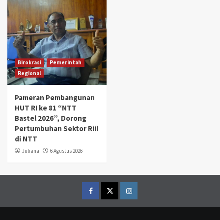
Birokrasi
Pemerintah
Regional
Pameran Pembangunan
HUT RI ke 81 “NTT
Bastel 2026”, Dorong
Pertumbuhan Sektor Riil
di NTT
Juliana
6 Agustus 2026
Facebook
Twitter
Instagram