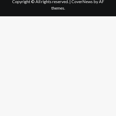
Copyright © All rights reserved.
|
CoverNews
by AF
themes.