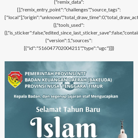
{"remix_data":
[],"remix_entry_point":"challenges","source_tags":
["local"],"origin":"unknown","total_draw_time":0,"total_draw_ac
{},"tools_used":
{},"is_sticker":false,"edited_since_last_sticker_save":false,"con
{"version":1,"sources":
[{"id":"516047702004211","type":"ugc"}]}}