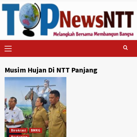
Skip
to
content
Primary
Menu
Musim Hujan Di NTT Panjang
Birokrasi
BMKG