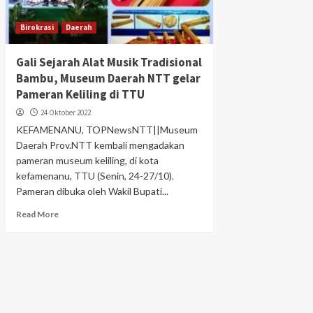
Birokrasi
Daerah
Gali Sejarah Alat Musik Tradisional
Bambu, Museum Daerah NTT gelar
Pameran Keliling di TTU
24 Oktober 2022
KEFAMENANU, TOPNewsNTT||Museum
Daerah Prov.NTT kembali mengadakan
pameran museum keliling, di kota
kefamenanu, TTU (Senin, 24-27/10).
Pameran dibuka oleh Wakil Bupati...
Read More