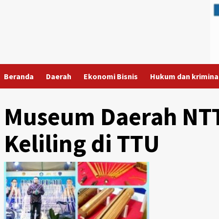
Skip
to
content
Beranda
Daerah
Ekonomi Bisnis
Hukum dan krimina
Museum Daerah NTT
Keliling di TTU