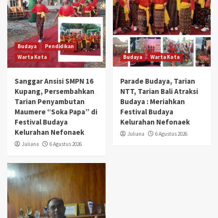
Budaya
Pendidikan
Warta Kota
Budaya
Warta Kota
Sanggar Ansisi SMPN 16
Parade Budaya, Tarian
Kupang, Persembahkan
NTT, Tarian Bali Atraksi
Tarian Penyambutan
Budaya : Meriahkan
Maumere “Soka Papa” di
Festival Budaya
Festival Budaya
Kelurahan Nefonaek
Kelurahan Nefonaek
Juliana
6 Agustus 2026
Juliana
6 Agustus 2026