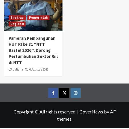
Birokrasi
Pemerintah
Regional
Pameran Pembangunan
HUT RI ke 81 “NTT
Bastel 2026”, Dorong
Pertumbuhan Sektor Riil
di NTT
Juliana
6 Agustus 2026
Facebook
Twitter
Instagram
Copyright © All rights reserved.
|
CoverNews
by AF
themes.