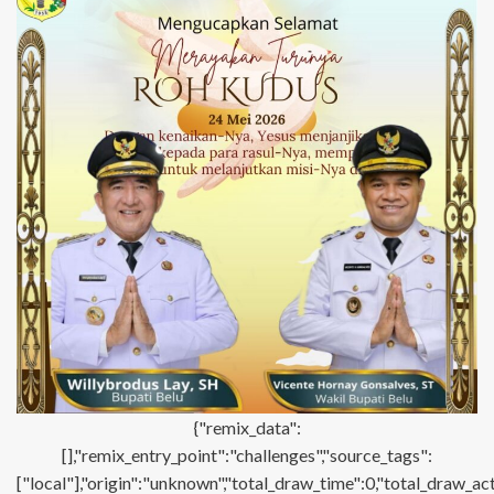
{"remix_data":
[],"remix_entry_point":"challenges","source_tags":
["local"],"origin":"unknown","total_draw_time":0,"total_draw_ac