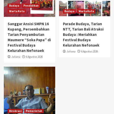
Budaya
Pendidikan
Warta Kota
Budaya
Warta Kota
Sanggar Ansisi SMPN 16
Parade Budaya, Tarian
Kupang, Persembahkan
NTT, Tarian Bali Atraksi
Tarian Penyambutan
Budaya : Meriahkan
Maumere “Soka Papa” di
Festival Budaya
Festival Budaya
Kelurahan Nefonaek
Kelurahan Nefonaek
Juliana
6 Agustus 2026
Juliana
6 Agustus 2026
Birokrasi
Pemerintah