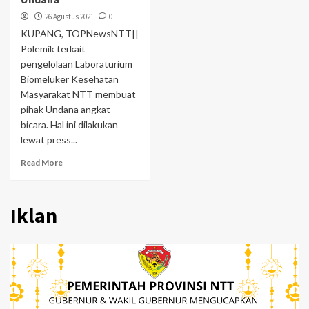
26 Agustus 2021
0
KUPANG, TOPNewsNTT||
Polemik terkait
pengelolaan Laboraturium
Biomeluker Kesehatan
Masyarakat NTT membuat
pihak Undana angkat
bicara. Hal ini dilakukan
lewat press...
Read More
Iklan