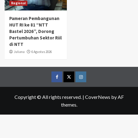
Regional
Pameran Pembangunan
HUT RI ke 81 “NTT
Bastel 2026”, Dorong
Pertumbuhan Sektor Riil
di NTT
Juliana
6 Agustus 2026
Facebook
Twitter
Instagram
Copyright © All rights reserved.
|
CoverNews
by AF
themes.