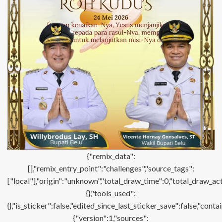
{"remix_data":
[],"remix_entry_point":"challenges","source_tags":
["local"],"origin":"unknown","total_draw_time":0,"total_draw_ac
{},"tools_used":
{},"is_sticker":false,"edited_since_last_sticker_save":false,"con
{"version":1,"sources":