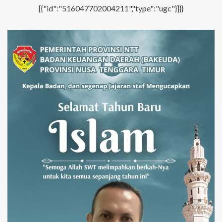
[{"id":"516047702004211","type":"ugc"}]}}