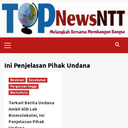
Skip
to
content
Primary
Menu
Ini Penjelasan Pihak Undana
Birokrasi
Kesehatan
Perguruan tinggi
Warta Kota
Terkait Berita Undana
Ambil Alih Lab
Biomolekuler, Ini
Penjelasan Pihak
Undana