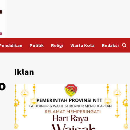
Pendidikan
Politik
Religi
Warta Kota
Redaksi
Iklan
o