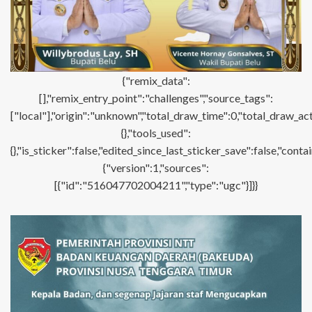
{"remix_data":
[],"remix_entry_point":"challenges","source_tags":
["local"],"origin":"unknown","total_draw_time":0,"total_draw_ac
{},"tools_used":
{},"is_sticker":false,"edited_since_last_sticker_save":false,"con
{"version":1,"sources":
[{"id":"516047702004211","type":"ugc"}]}}