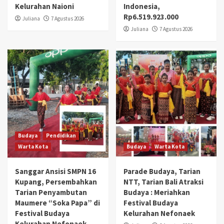
Kelurahan Naioni
Indonesia,
Rp6.519.923.000
Juliana
7 Agustus 2026
Juliana
7 Agustus 2026
Budaya
Pendidikan
Warta Kota
Budaya
Warta Kota
Sanggar Ansisi SMPN 16
Parade Budaya, Tarian
Kupang, Persembahkan
NTT, Tarian Bali Atraksi
Tarian Penyambutan
Budaya : Meriahkan
Maumere “Soka Papa” di
Festival Budaya
Festival Budaya
Kelurahan Nefonaek
Kelurahan Nefonaek