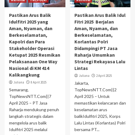
Nasional
TNI/POLRI
Nasional
Pastikan Arus Balik
Pastikan Arus Balik Idul
Idulfitri 2025 yang
Fitri 2025 Berjalan
Aman, Nyaman, dan
Aman, Nyaman, dan
Berkeselamatan,
Berkeselamatan,
Kapolri dan Para
Korlantas Polri
Stakeholder Operasi
Didampingi PT Jasa
Ketupat 2025 Resmikan
Raharja Umumkan
Pelaksanaan One Way
Strategi Rekayasa Lalu
Nasional di KM 414
Lintas
Kalikangkung
Juliana
2 April 2025
Juliana
8 April 2025
Jakarta,
Semarang,
TopNewsNTT.Com||2
TopNewsNTT.Com||7
April 2025 – Untuk
April 2025 – PT Jasa
memastikan kelancaran dan
Raharja mendukung penuh
keselamatan arus
langkah strategis dalam
balikIdulfitri 2025, Korps
mengelola arus balik
Lalu Lintas (Korlantas) Polri
Idulfitri 2025 melalui
bersama PT...