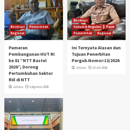
Birokrasi
Birokrasi
Pemerintah
Hukum & Regulasi
Pajak
Regional
Pemerintah
Regional
Pameran
Ini Ternyata Alasan dan
Pembangunan HUT RI
Tujuan Penerbitan
ke 81 “NTT Bastel
Pergub.Nomor:13/2026
2026”, Dorong
Juliana
14 Juli 2026
Pertumbuhan Sektor
Riil di NTT
Juliana
6 Agustus 2026