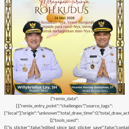
{"remix_data":
[],"remix_entry_point":"challenges","source_tags":
["local"],"origin":"unknown","total_draw_time":0,"total_draw_ac
{},"tools_used":
{},"is_sticker":false,"edited_since_last_sticker_save":false,"con