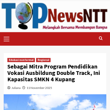
Skip
to
content
Primary
Menu
Edukasi nonformal
Regional
Sebagai Mitra Program Pendidikan
Vokasi Ausbildung Double Track, Ini
Kapasitas SMKN 4 Kupang
Juliana
11 November 2025