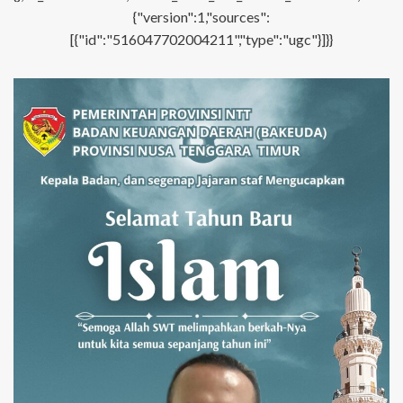
{"version":1,"sources":
[{"id":"516047702004211","type":"ugc"}]}}