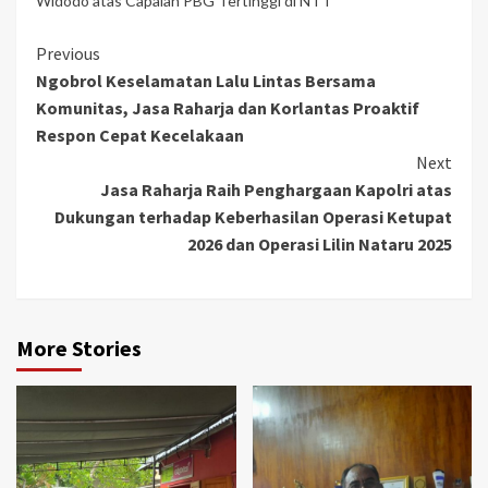
Widodo atas Capaian PBG Tertinggi di NTT
Continue
Previous
Ngobrol Keselamatan Lalu Lintas Bersama
Reading
Komunitas, Jasa Raharja dan Korlantas Proaktif
Respon Cepat Kecelakaan
Next
Jasa Raharja Raih Penghargaan Kapolri atas
Dukungan terhadap Keberhasilan Operasi Ketupat
2026 dan Operasi Lilin Nataru 2025
More Stories