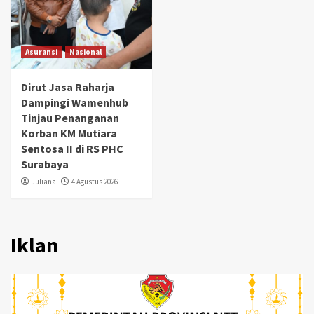
Asuransi
Nasional
Dirut Jasa Raharja
Dampingi Wamenhub
Tinjau Penanganan
Korban KM Mutiara
Sentosa II di RS PHC
Surabaya
Juliana
4 Agustus 2026
Iklan