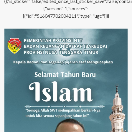
{},"is_sticker":false,"edited_since_last_sticker_save":false,"con
{"version":1,"sources":
[{"id":"516047702004211","type":"ugc"}]}}