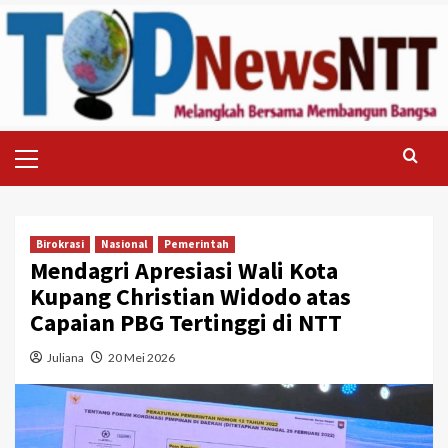
Skip
to
content
Primary
Menu
Birokrasi
Nasional
Pemerintah
Mendagri Apresiasi Wali Kota
Kupang Christian Widodo atas
Capaian PBG Tertinggi di NTT
Juliana
20 Mei 2026