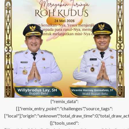
{"remix_data":
[],"remix_entry_point":"challenges","source_tags":
["local"],"origin":"unknown","total_draw_time":0,"total_draw_ac
{},"tools_used":