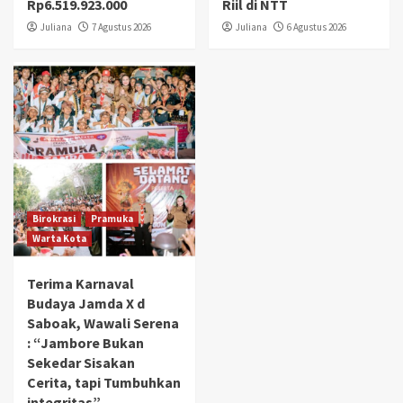
Rp6.519.923.000
Riil di NTT
Juliana
7 Agustus 2026
Juliana
6 Agustus 2026
Birokrasi
Pramuka
Warta Kota
Terima Karnaval
Budaya Jamda X d
Saboak, Wawali Serena
: “Jambore Bukan
Sekedar Sisakan
Cerita, tapi Tumbuhkan
integritas”