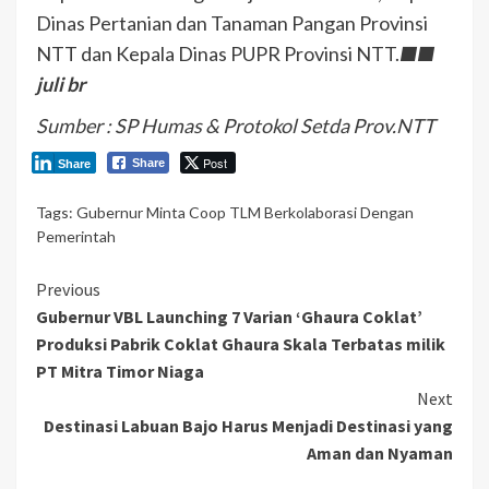
Dinas Pertanian dan Tanaman Pangan Provinsi
NTT dan Kepala Dinas PUPR Provinsi NTT.
■■
juli br
Sumber : SP Humas & Protokol Setda Prov.NTT
Post
Share
Share
Tags:
Gubernur Minta Coop TLM Berkolaborasi Dengan
Pemerintah
Continue
Previous
Gubernur VBL Launching 7 Varian ‘Ghaura Coklat’
Reading
Produksi Pabrik Coklat Ghaura Skala Terbatas milik
PT Mitra Timor Niaga
Next
Destinasi Labuan Bajo Harus Menjadi Destinasi yang
Aman dan Nyaman