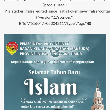
{},"tools_used":
{},"is_sticker":false,"edited_since_last_sticker_save":false,"con
{"version":1,"sources":
[{"id":"516047702004211","type":"ugc"}]}}