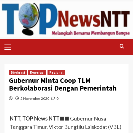
Skip
to
content
Primary
Menu
Birokrasi
Koperasi
Regional
Gubernur Minta Coop TLM
Berkolaborasi Dengan Pemerintah
2 November 2020
0
NTT, TOP News NTT
■■ Gubernur Nusa
Tenggara Timur, Viktor Bungtilu Laiskodat (VBL)