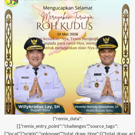
{"remix_data":
[],"remix_entry_point":"challenges","source_tags":
["local"],"origin":"unknown","total_draw_time":0,"total_draw_ac