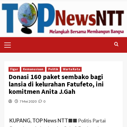
Skip
to
content
Primary
Menu
Figur
Kemanusiaan
Politik
Warta Kota
Donasi 160 paket sembako bagi
lansia di kelurahan Fatufeto, ini
komitmen Anita J.Gah
7 Mei 2020
0
KUPANG, TOP News NTT
■■ Politis Partai