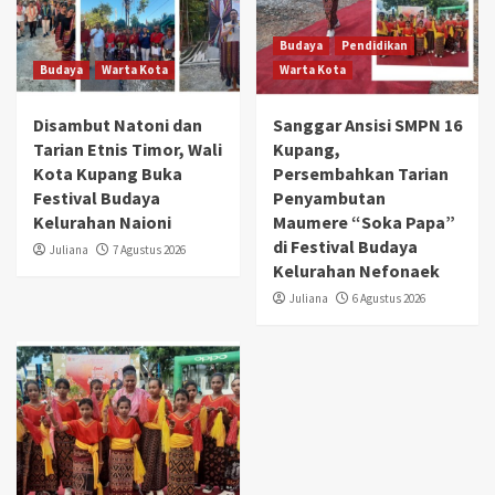
Budaya
Pendidikan
Budaya
Warta Kota
Warta Kota
Disambut Natoni dan
Sanggar Ansisi SMPN 16
Tarian Etnis Timor, Wali
Kupang,
Kota Kupang Buka
Persembahkan Tarian
Festival Budaya
Penyambutan
Kelurahan Naioni
Maumere “Soka Papa”
di Festival Budaya
Juliana
7 Agustus 2026
Kelurahan Nefonaek
Juliana
6 Agustus 2026