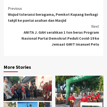
Continue
Previous
Wujud toleransi beragama, Pemkot Kupang berbagi
Reading
takjil ke pantai asuhan dan Masjid
Next
ANITA J. GAH serahkan 1 ton beras Program
Nasional Partai Demokrat Peduli Covid-19 ke
Jemaat GMIT Imanuel Petu
More Stories