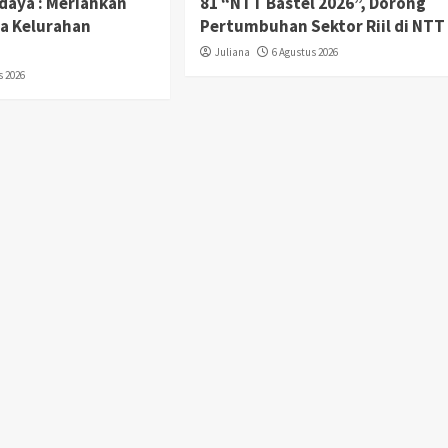
udaya : Meriahkan
81 “NTT Bastel 2026”, Dorong
ya Kelurahan
Pertumbuhan Sektor Riil di NTT
Juliana
6 Agustus 2026
s 2026