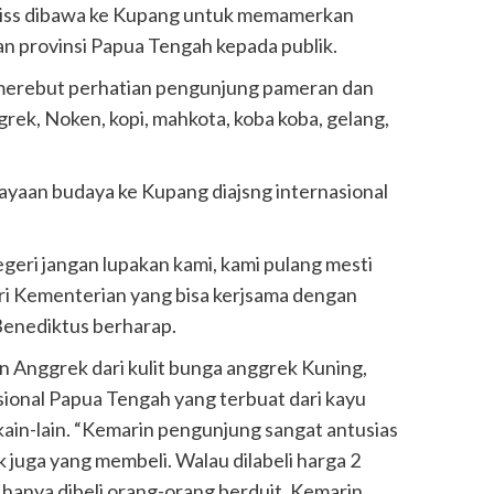
biss dibawa ke Kupang untuk memamerkan
n provinsi Papua Tengah kepada publik.
 merebut perhatian pengunjung pameran dan
ggrek, Noken, kopi, mahkota, koba koba, gelang,
yaan budaya ke Kupang diajsng internasional
negeri jangan lupakan kami, kami pulang mesti
i Kementerian yang bisa kerjsama dengan
Benediktus berharap.
 Anggrek dari kulit bunga anggrek Kuning,
sional Papua Tengah yang terbuat dari kayu
 kain-lain. “Kemarin pengunjung sangat antusias
juga yang membeli. Walau dilabeli harga 2
i hanya dibeli orang-orang berduit. Kemarin