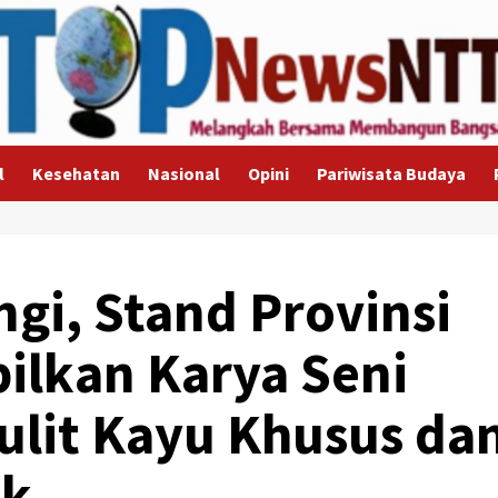
l
Kesehatan
Nasional
Opini
Pariwisata Budaya
gi, Stand Provinsi
ilkan Karya Seni
ulit Kayu Khusus da
ek