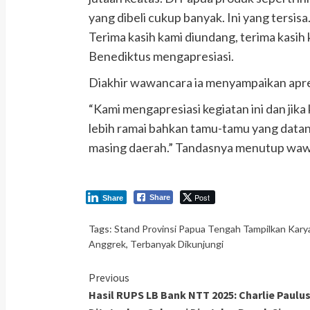
yang dibeli cukup banyak. Ini yang tersis
Terima kasih kami diundang, terima kasih
Benediktus mengapresiasi.
Diakhir wawancara ia menyampaikan apre
“Kami mengapresiasi kegiatan ini dan jika
lebih ramai bahkan tamu-tamu yang datan
masing daerah.” Tandasnya menutup waw
Post
Share
Share
Tags:
Stand Provinsi Papua Tengah Tampilkan Karya
Anggrek
,
Terbanyak Dikunjungi
Continue
Previous
Hasil RUPS LB Bank NTT 2025: Charlie Paulu
Reading