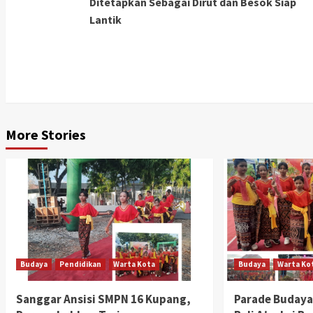
Ditetapkan Sebagai Dirut dan Besok Siap
Lantik
More Stories
Budaya
Pendidikan
Warta Kota
Budaya
Warta Ko
Sanggar Ansisi SMPN 16 Kupang,
Parade Budaya,