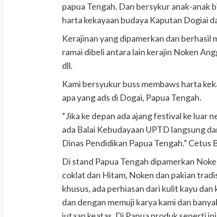
papua Tengah. Dan bersykur anak-anak 
harta kekayaan budaya Kaputan Dogiai da
Kerajinan yang dipamerkan dan berhasil
ramai dibeli antara lain kerajin Noken An
dll.
Kami bersyukur buss membaws harta keka
apa yang ads di Dogai, Papua Tengah.
“Jika ke depan ada ajang festival ke luar 
ada Balai Kebudayaan UPTD langsung dar
Dinas Pendidikan Papua Tengah.” Cetus 
Di stand Papua Tengah dipamerkan Noken
coklat dan Hitam, Noken dan pakian tradi
khusus, ada perhiasan dari kulit kayu dan
dan dengan memuji karya kami dan banyak 
jutaan keatas. Di Papua produk seperti in