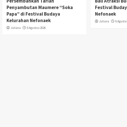
Persembahkan Tarian
Bali Atraksi B
Penyambutan Maumere “Soka
Festival Buda
Papa” di Festival Budaya
Nefonaek
Kelurahan Nefonaek
Juliana
6 Agustu
Juliana
6 Agustus 2026