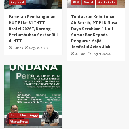
Regional
PLN
Sosial
Warta Kota
Pameran Pembangunan
Tuntaskan Kebutuhan
HUT RI ke 81 “NTT
Air Bersih, PT PLN Nusa
Bastel 2026”, Dorong
Daya Serahkan 1 Unit
Pertumbuhan Sektor Riil
Sumur Bor Kepada
di NTT
Pengurus Majid
Jami’atul Avian Alak
Juliana
6 Agustus 2026
Juliana
6 Agustus 2026
Pendidikan tinggi
Warta Kota