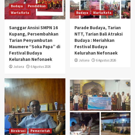
Budaya
Pendidikan
Warta Kota
Budaya
Warta Kota
Sanggar Ansisi SMPN 16
Parade Budaya, Tarian
Kupang, Persembahkan
NTT, Tarian Bali Atraksi
Tarian Penyambutan
Budaya : Meriahkan
Maumere “Soka Papa” di
Festival Budaya
Festival Budaya
Kelurahan Nefonaek
Kelurahan Nefonaek
Juliana
6 Agustus 2026
Juliana
6 Agustus 2026
Birokrasi
Pemerintah