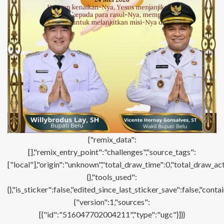
{"remix_data":
[],"remix_entry_point":"challenges","source_tags":
["local"],"origin":"unknown","total_draw_time":0,"total_draw_ac
{},"tools_used":
{},"is_sticker":false,"edited_since_last_sticker_save":false,"con
{"version":1,"sources":
[{"id":"516047702004211","type":"ugc"}]}}