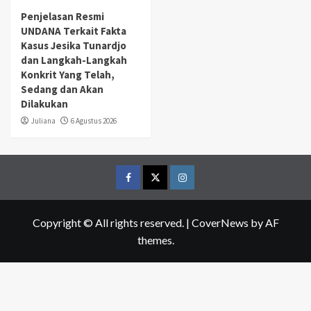
Penjelasan Resmi
UNDANA Terkait Fakta
Kasus Jesika Tunardjo
dan Langkah-Langkah
Konkrit Yang Telah,
Sedang dan Akan
Dilakukan
Juliana
6 Agustus 2026
Facebook
Twitter
Instagram
Copyright © All rights reserved.
|
CoverNews
by AF
themes.