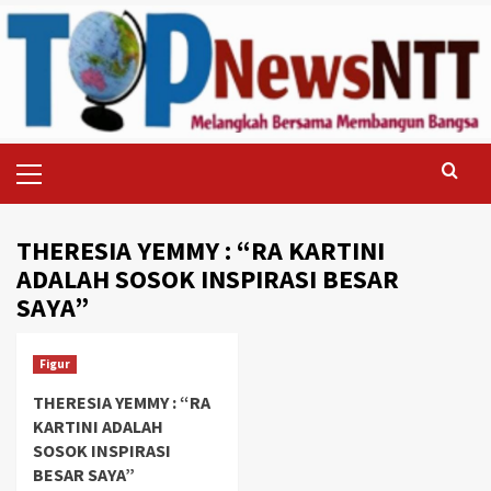
Skip
to
content
Primary
Menu
THERESIA YEMMY : “RA KARTINI
ADALAH SOSOK INSPIRASI BESAR
SAYA”
Figur
THERESIA YEMMY : “RA
KARTINI ADALAH
SOSOK INSPIRASI
BESAR SAYA”