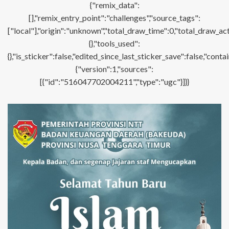
{"remix_data":
[],"remix_entry_point":"challenges","source_tags":
["local"],"origin":"unknown","total_draw_time":0,"total_draw_ac
{},"tools_used":
{},"is_sticker":false,"edited_since_last_sticker_save":false,"con
{"version":1,"sources":
[{"id":"516047702004211","type":"ugc"}]}}