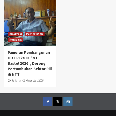
Birokrasi
Pemerintah
Regional
Pameran Pembangunan
HUT RI ke 81 “NTT
Bastel 2026”, Dorong
Pertumbuhan Sektor Riil
di NTT
Juliana
6 Agustus 2026
Facebook
Twitter
Instagram