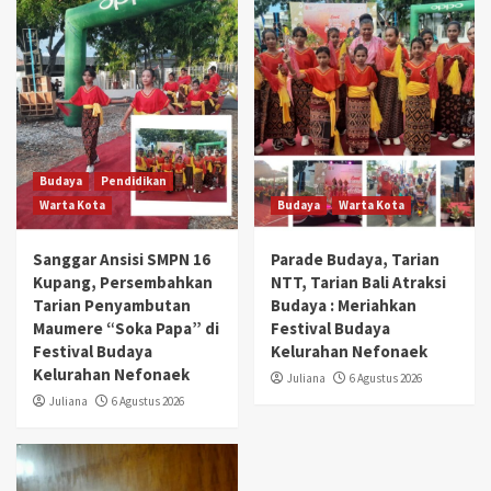
Budaya
Pendidikan
Warta Kota
Budaya
Warta Kota
Sanggar Ansisi SMPN 16
Parade Budaya, Tarian
Kupang, Persembahkan
NTT, Tarian Bali Atraksi
Tarian Penyambutan
Budaya : Meriahkan
Maumere “Soka Papa” di
Festival Budaya
Festival Budaya
Kelurahan Nefonaek
Kelurahan Nefonaek
Juliana
6 Agustus 2026
Juliana
6 Agustus 2026