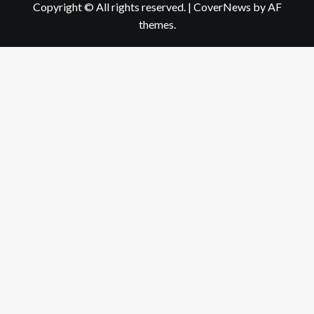
Copyright © All rights reserved.
|
CoverNews
by AF
themes.