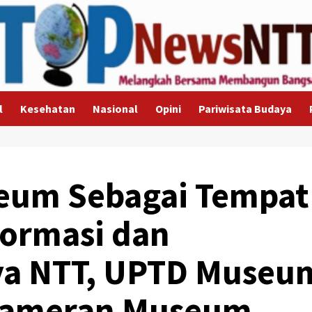
l
Kesehatan
Nasional
Opini
Pariwisata Budaya
eum Sebagai Tempat
formasi dan
ya NTT, UPTD Museu
 Pameran Museum