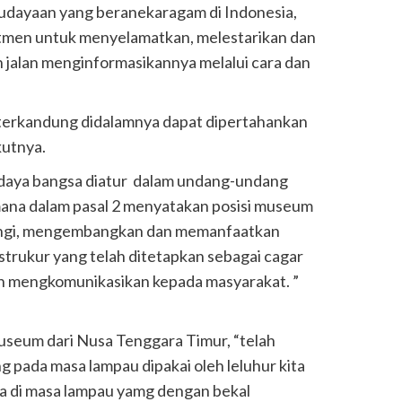
budayaan yang beranekaragam di Indonesia,
en untuk menyelamatkan, melestarikan dan
alan menginformasikannya melalui cara dan
g terkandung didalamnya dapat dipertahankan
kutnya.
udaya bangsa diatur dalam undang-undang
ana dalam pasal 2 menyatakan posisi museum
ungi, mengembangkan dan memanfaatkan
strukur yang telah ditetapkan sebagai cagar
n mengkomunikasikan kepada masyarakat. ”
useum dari Nusa Tenggara Timur, “telah
pada masa lampau dipakai oleh leluhur kita
a di masa lampau yamg dengan bekal