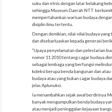
suku dan etnis dengan latar belakang ke
sehingga Museum Daerah NTT berkomitm
mempertahankan warisan budaya dengan j
disiplin ilmu tertentu.
Dengan demikian, nilai-nilai budaya yan
dan disebarluaskan kepada generasi beri
“Upaya penyelamatan dan pelestarian b
nomor 11 2010 tentang cagar budaya dim
sebagai lembaga yang berfungsi melind
koleksi berupa benda bangunan dan atau 
budaya atau yang bukan cagar budaya da
jelas Aplunuksi.
Ia menambahkan sejak awal berdirinya M
banyak mengumpulkan benda budaya yang 
atau menjadi peninggalan kejayaan bangs