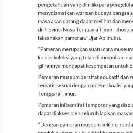
pengetahuan yang dimiliki para pengelol
menyelamatkan warisan budaya bangsa ag
masa akan datang dapat melihat dan men
di Provinsi Nusa Tenggara Timur, khususny
laksanakan pameran.” Ujar Aplinuksi.
“Pameran merupakan suatu cara museum
koleksikoleksi yang telah dikumpulkan dar
gilirannya mendapat kesempatan untuk 
Pemeran museum bersifat edukatif dan r
tematis sesuai dengan potensi koalisi ya
Tenggara Timur.
Pemeran ini bersifat temporer yang dise
dapat diakses oleh seluruh lapisan masyar
“Dengan pameran museum keliling henda
produk budaya leluhur kita khususnya le