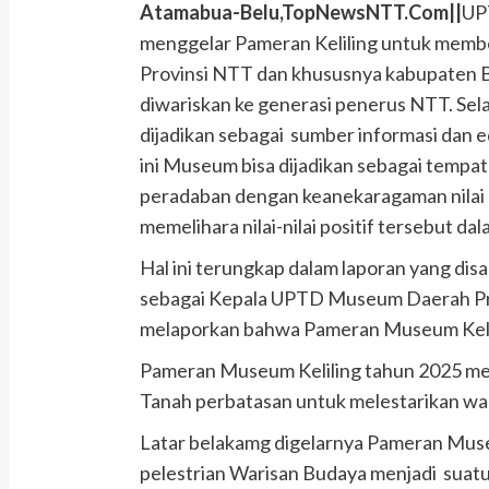
Atamabua-Belu,TopNewsNTT.Com||
UP
menggelar Pameran Keliling untuk memb
Provinsi NTT dan khususnya kabupaten Bel
diwariskan ke generasi penerus NTT. Sela
dijadikan sebagai sumber informasi dan 
ini Museum bisa dijadikan sebagai tempat 
peradaban dengan keanekaragaman nilai 
memelihara nilai-nilai positif tersebut d
Hal ini terungkap dalam laporan yang dis
sebagai Kepala UPTD Museum Daerah Pro
melaporkan bahwa Pameran Museum Kelil
Pameran Museum Keliling tahun 2025 me
Tanah perbatasan untuk melestarikan war
Latar belakamg digelarnya Pameran Muse
pelestrian Warisan Budaya menjadi suatu k