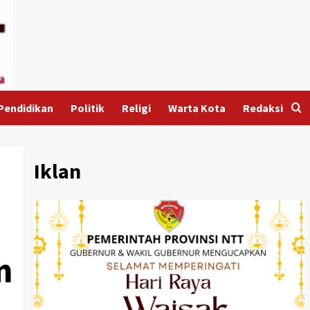
Pendidikan
Politik
Religi
Warta Kota
Redaksi
Iklan
m