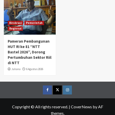
Birokrasi
Pemerintah
Regional
Pameran Pembangunan
HUT RI ke 81 “NTT
Bastel 2026”, Dorong
Pertumbuhan Sektor Riil
di NTT
Juliana
6 Agustus 2026
Facebook
Twitter
Instagram
Copyright © All rights reserved.
|
CoverNews
by AF
themes.