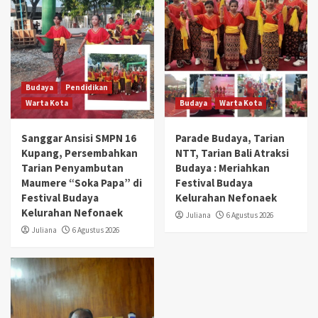
Budaya
Pendidikan
Warta Kota
Budaya
Warta Kota
Sanggar Ansisi SMPN 16
Parade Budaya, Tarian
Kupang, Persembahkan
NTT, Tarian Bali Atraksi
Tarian Penyambutan
Budaya : Meriahkan
Maumere “Soka Papa” di
Festival Budaya
Festival Budaya
Kelurahan Nefonaek
Kelurahan Nefonaek
Juliana
6 Agustus 2026
Juliana
6 Agustus 2026