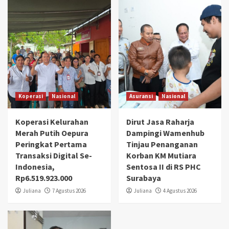
Koperasi
Nasional
Asuransi
Nasional
Koperasi Kelurahan
Dirut Jasa Raharja
Merah Putih Oepura
Dampingi Wamenhub
Peringkat Pertama
Tinjau Penanganan
Transaksi Digital Se-
Korban KM Mutiara
Indonesia,
Sentosa II di RS PHC
Rp6.519.923.000
Surabaya
Juliana
7 Agustus 2026
Juliana
4 Agustus 2026