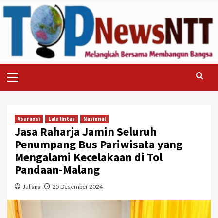
Skip
to
content
Primary
Menu
Asuransi
Lalu lintas
Nasional
Jasa Raharja Jamin Seluruh
Penumpang Bus Pariwisata yang
Mengalami Kecelakaan di Tol
Pandaan-Malang
Juliana
25 Desember 2024