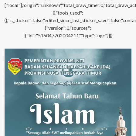
["local"],"origin":"unknown","total_draw_time":0,"total_draw_ac
{},"tools_used":
{},"is_sticker":false,"edited_since_last_sticker_save":false,"con
{"version":1,"sources":
[{"id":"516047702004211","type":"ugc"}]}}